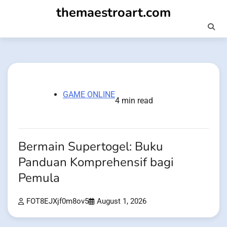
Skip
themaestroart.com
to
content
GAME ONLINE
4 min read
Bermain Supertogel: Buku
Panduan Komprehensif bagi
Pemula
FOT8EJXjf0m8ov5
August 1, 2026