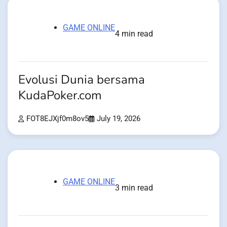
GAME ONLINE
4 min read
Evolusi Dunia bersama
KudaPoker.com
FOT8EJXjf0m8ov5
July 19, 2026
GAME ONLINE
3 min read