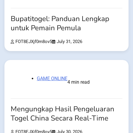
Bupatitogel: Panduan Lengkap
untuk Pemain Pemula
FOT8EJXjf0m8ov5
July 31, 2026
GAME ONLINE
4 min read
Mengungkap Hasil Pengeluaran
Togel China Secara Real-Time
FOT8EJXjf0m8ov5
July 30, 2026