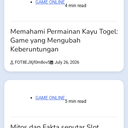
GAME ONLINE
4 min read
Memahami Permainan Kayu Togel:
Game yang Mengubah
Keberuntungan
FOT8EJXjf0m8ov5
July 26, 2026
GAME ONLINE
5 min read
Mitos dan Fakta seputar Slot