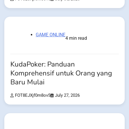
GAME ONLINE
4 min read
KudaPoker: Panduan
Komprehensif untuk Orang yang
Baru Mulai
FOT8EJXjf0m8ov5
July 27, 2026