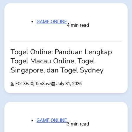
GAME ONLINE
4 min read
Togel Online: Panduan Lengkap
Togel Macau Online, Togel
Singapore, dan Togel Sydney
FOT8EJXjf0m8ov5
July 31, 2026
GAME ONLINE
3 min read