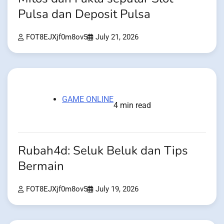
Pulsa dan Deposit Pulsa
FOT8EJXjf0m8ov5
July 21, 2026
GAME ONLINE
4 min read
Rubah4d: Seluk Beluk dan Tips
Bermain
FOT8EJXjf0m8ov5
July 19, 2026