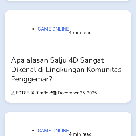
GAME ONLINE
4 min read
Apa alasan Salju 4D Sangat
Dikenal di Lingkungan Komunitas
Penggemar?
FOT8EJXjf0m8ov5
December 25, 2025
GAME ONLINE
4 min read