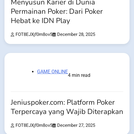
Menyusun Karier di Dunia
Permainan Poker: Dari Poker
Hebat ke IDN Play
FOT8EJXjf0m8ov5
December 28, 2025
GAME ONLINE
4 min read
Jeniuspoker.com: Platform Poker
Terpercaya yang Wajib Diterapkan
FOT8EJXjf0m8ov5
December 27, 2025