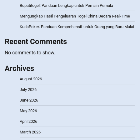
Bupatitogel: Panduan Lengkap untuk Pemain Pemula
Mengungkap Hasil Pengeluaran Togel China Secara Real-Time
KudaPoker: Panduan Komprehensif untuk Orang yang Baru Mulai
Recent Comments
No comments to show.
Archives
August 2026
July 2026
June 2026
May 2026
April 2026
March 2026