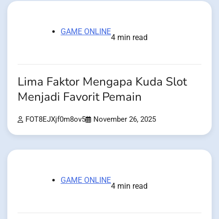
GAME ONLINE
4 min read
Lima Faktor Mengapa Kuda Slot
Menjadi Favorit Pemain
FOT8EJXjf0m8ov5
November 26, 2025
GAME ONLINE
4 min read