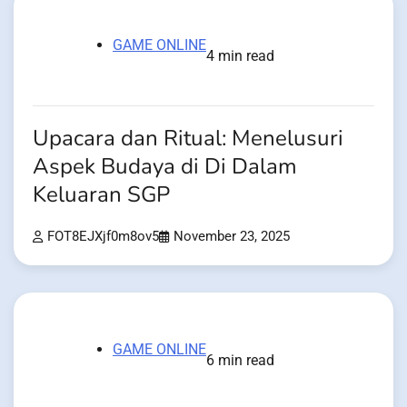
GAME ONLINE
4 min read
Upacara dan Ritual: Menelusuri
Aspek Budaya di Di Dalam
Keluaran SGP
FOT8EJXjf0m8ov5
November 23, 2025
GAME ONLINE
6 min read