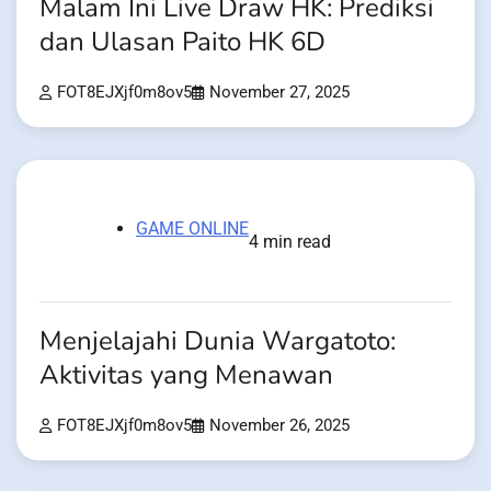
Malam Ini Live Draw HK: Prediksi
dan Ulasan Paito HK 6D
FOT8EJXjf0m8ov5
November 27, 2025
GAME ONLINE
4 min read
Menjelajahi Dunia Wargatoto:
Aktivitas yang Menawan
FOT8EJXjf0m8ov5
November 26, 2025