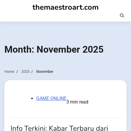
Skip
themaestroart.com
to
content
Month:
November 2025
Home
2025
November
GAME ONLINE
3 min read
Info Terkini: Kabar Terbaru dari