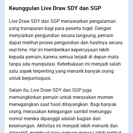
Keunggulan Live Draw SDY dan SGP
Live Draw SDY dan SGP menawarkan pengalaman
yang transparan bagi para peserta togel. Dengan
menyiarkan pengundian secara langsung, pemain
dapat melihat proses pengundian dan hasilnya secara
real-time. Hal ini memberikan kepercayaan lebih
kepada pemain, karena semua terjadi di depan mata
tanpa ada manipulasi. Keterbukaan ini menjadi salah
satu aspek terpenting yang menarik banyak orang
untuk berpartisipasi.
Selain itu, Live Draw SDY dan SGP juga
memungkinkan pemain untuk merasakan momen
menegangkan saat hasil ditayangkan. Bagi banyak
orang, merasakan ketegangan sambil menunggu
nomor mereka dipanggil adalah bagian dari
kesenangan. Aktivitas ini menjadi lebih menarik dan
interaktif, membuat para pemain merasa lebih terlibat