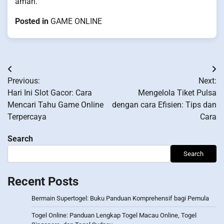
aman.
Posted in
GAME ONLINE
Post
Previous:
Next:
navigation
Hari Ini Slot Gacor: Cara
Mengelola Tiket Pulsa
Mencari Tahu Game Online
dengan cara Efisien: Tips dan
Terpercaya
Cara
Search
Search
Recent Posts
Bermain Supertogel: Buku Panduan Komprehensif bagi Pemula
Togel Online: Panduan Lengkap Togel Macau Online, Togel