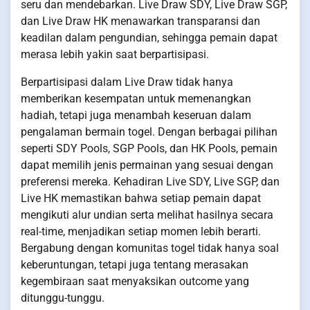
seru dan mendebarkan. Live Draw SDY, Live Draw SGP,
dan Live Draw HK menawarkan transparansi dan
keadilan dalam pengundian, sehingga pemain dapat
merasa lebih yakin saat berpartisipasi.
Berpartisipasi dalam Live Draw tidak hanya
memberikan kesempatan untuk memenangkan
hadiah, tetapi juga menambah keseruan dalam
pengalaman bermain togel. Dengan berbagai pilihan
seperti SDY Pools, SGP Pools, dan HK Pools, pemain
dapat memilih jenis permainan yang sesuai dengan
preferensi mereka. Kehadiran Live SDY, Live SGP, dan
Live HK memastikan bahwa setiap pemain dapat
mengikuti alur undian serta melihat hasilnya secara
real-time, menjadikan setiap momen lebih berarti.
Bergabung dengan komunitas togel tidak hanya soal
keberuntungan, tetapi juga tentang merasakan
kegembiraan saat menyaksikan outcome yang
ditunggu-tunggu.