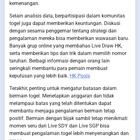
kemenangan.
Selain analisis data, berpartisipasi dalam komunitas
togel juga dapat memberikan keuntungan. Diskusi
dengan sesama penggemar tentang strategi dan
pengalaman mereka bisa memberikan wawasan baru.
Banyak grup online yang membahas Live Draw HK,
serta memberikan tips dan trik dalam memilih nomor
taruhan. Berbagi informasi dengan orang lain
seringkali membantu para pemain membuat
keputusan yang lebih baik.
HK Pools
Terakhir, penting untuk mengatur batasan dalam
bermain togel. Menetapkan anggaran dan tidak
melampaui batas yang telah ditentukan dapat
membantu menjaga pengalaman bermain tetap
positif. Bermain dengan bijak sambil tetap menikmati
momen seru dari Live SDY dan Live SGP bisa
membuat pengalaman togel lebih menyenangkan dan