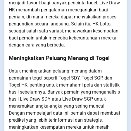
menjadi favorit bagi banyak pencinta togel. Live Draw
HK menambah pengalaman menegangkan bagi
pemain, di mana mereka dapat menyaksikan proses
pengundian secara langsung. Selain itu, HK Lotto,
sebagai salah satu variasi, menawarkan kesempatan
bagi pemain untuk mencoba keberuntungan mereka
dengan cara yang berbeda.
Meningkatkan Peluang Menang di Togel
Untuk meningkatkan peluang menang dalam
permainan togel seperti Togel SDY, Togel SGP, dan
Togel HK, penting untuk memahami pola dan statistik
hasil sebelumnya. Banyak pemain yang menganalisis
hasil Live Draw SDY atau Live Draw SGP untuk
menemukan angka-angka yang sering muncul.
Dengan mempelajari data ini, pemain dapat membuat
prediksi yang lebih terinformasi dan strategis,
meningkatkan kesempatan mereka untuk meraih