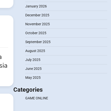
January 2026
December 2025
November 2025
October 2025
September 2025
August 2025
a
July 2025
sia
June 2025
May 2025
Categories
GAME ONLINE