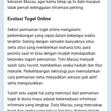
keluaran Macau, agar kamu tetap up to date maupun
tidak pernah ketinggalan informasi penting.
Evolusi Togel Online
Sektor permainan togel online mengalami
perkembangan yang cepat dalam beberapa waktu
terakhir. Seiring dengan semakin banyaknya situs
serta situs yang memberikan wahana toto, para
pecinta saat ini bisa dengan mudah mendapatkan
beraneka ragam permainan. Toto Macau menjadi
salah satu favorit, memberikan aneka hadiah dan fitur
menarik. Perkembangan teknologi pun memudahkan
cara permainan serta menjadikan sensasi jadi aktif
serta mengasyikkan.
Salah satu aspek hal yang menonjol dari permainan
togel di dunia maya adalah ketersediaan informasi
informasi yang lengkap. Data Macau, yang mencakup
hasil dan angka yang keluar, kini bisa diakses dalam