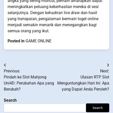
angka yang sering muncul, pemain diharapkan dapat
meningkatkan peluang keberhasilan mereka di sesi
selanjutnya. Dengan kehadiran live draw dan hasil
yang transparan, pengalaman bermain togel online
menjadi semakin menarik dan menegangkan bagi
semua orang yang ikut.
Posted in
GAME ONLINE
Post
Previous:
Next:
navigation
Pindah ke Slot Mahjong
Ulasan RTP Slot
Uni4D: Perubahan Apa yang
Menguntungkan Hari Ini: Apa
Berubah?
yang Dapat Anda Peroleh?
Search
Search