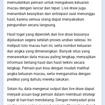
memudahkan pemain untuk mengakses keluaran
macau dengan lancar dan tepat. Live draw juga
menambah keasyikan dan antisipasi saat menunggu
hasil, karena semua orang dapat menyaksikan
pengundian secara langsung.
Hasil togel yang diperoleh dari live draw biasanya
dijelaskan segera setelah proses undian selesai. Ini
meliputi toto macau hari ini, serta nombor keluaran
dan angka yang dimenangkan. Banyak situs yang
menawarkan data macau paling lengkap, menyajikan
informasi tentang hasil dan hasil terkini secara
lengkap. Pemain pun bisa dengan mudah melihat
angka keluaran macau, serta menganalisa dengan
prediksi yang dahulu mereka lakukan.
Selain itu, data mengenai output dan live draw dapat
menjadi acuan bagi pemain dalam membuat strategi
togel di hari-hari mendatang. Dengan menyadari pola