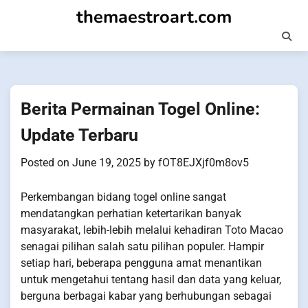
Skip
themaestroart.com
to
content
Berita Permainan Togel Online:
Update Terbaru
Posted on
June 19, 2025
by
fOT8EJXjf0m8ov5
Perkembangan bidang togel online sangat
mendatangkan perhatian ketertarikan banyak
masyarakat, lebih-lebih melalui kehadiran Toto Macao
senagai pilihan salah satu pilihan populer. Hampir
setiap hari, beberapa pengguna amat menantikan
untuk mengetahui tentang hasil dan data yang keluar,
berguna berbagai kabar yang berhubungan sebagai