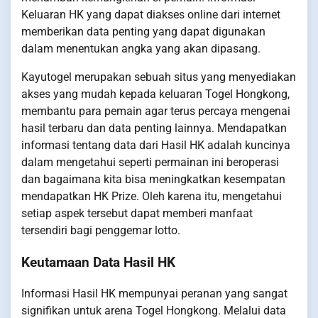
Keluaran HK yang dapat diakses online dari internet
memberikan data penting yang dapat digunakan
dalam menentukan angka yang akan dipasang.
Kayutogel merupakan sebuah situs yang menyediakan
akses yang mudah kepada keluaran Togel Hongkong,
membantu para pemain agar terus percaya mengenai
hasil terbaru dan data penting lainnya. Mendapatkan
informasi tentang data dari Hasil HK adalah kuncinya
dalam mengetahui seperti permainan ini beroperasi
dan bagaimana kita bisa meningkatkan kesempatan
mendapatkan HK Prize. Oleh karena itu, mengetahui
setiap aspek tersebut dapat memberi manfaat
tersendiri bagi penggemar lotto.
Keutamaan Data Hasil HK
Informasi Hasil HK mempunyai peranan yang sangat
signifikan untuk arena Togel Hongkong. Melalui data