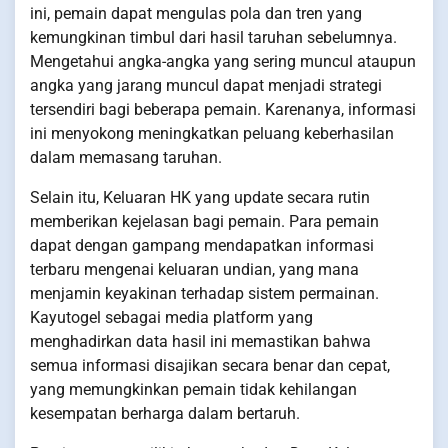
ini, pemain dapat mengulas pola dan tren yang
kemungkinan timbul dari hasil taruhan sebelumnya.
Mengetahui angka-angka yang sering muncul ataupun
angka yang jarang muncul dapat menjadi strategi
tersendiri bagi beberapa pemain. Karenanya, informasi
ini menyokong meningkatkan peluang keberhasilan
dalam memasang taruhan.
Selain itu, Keluaran HK yang update secara rutin
memberikan kejelasan bagi pemain. Para pemain
dapat dengan gampang mendapatkan informasi
terbaru mengenai keluaran undian, yang mana
menjamin keyakinan terhadap sistem permainan.
Kayutogel sebagai media platform yang
menghadirkan data hasil ini memastikan bahwa
semua informasi disajikan secara benar dan cepat,
yang memungkinkan pemain tidak kehilangan
kesempatan berharga dalam bertaruh.