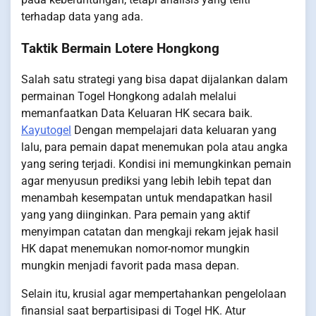
terhadap data yang ada.
Taktik Bermain Lotere Hongkong
Salah satu strategi yang bisa dapat dijalankan dalam
permainan Togel Hongkong adalah melalui
memanfaatkan Data Keluaran HK secara baik.
Kayutogel
Dengan mempelajari data keluaran yang
lalu, para pemain dapat menemukan pola atau angka
yang sering terjadi. Kondisi ini memungkinkan pemain
agar menyusun prediksi yang lebih lebih tepat dan
menambah kesempatan untuk mendapatkan hasil
yang yang diinginkan. Para pemain yang aktif
menyimpan catatan dan mengkaji rekam jejak hasil
HK dapat menemukan nomor-nomor mungkin
mungkin menjadi favorit pada masa depan.
Selain itu, krusial agar mempertahankan pengelolaan
finansial saat berpartisipasi di Togel HK. Atur