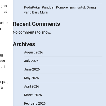
ngan
KudaPoker: Panduan Komprehensif untuk Orang
ihat
yang Baru Mulai
untuk
Recent Comments
m
No comments to show.
Archives
August 2026
ui
pan
July 2026
ari
June 2026
May 2026
epat,
April 2026
ya
March 2026
February 2026