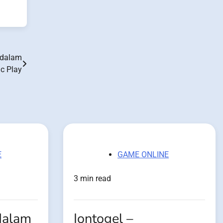
 dalam
c Play
E
GAME ONLINE
3 min read
 dalam
Iontogel –