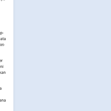
p-
Data
ri-
er
ni
pkan
a
mana