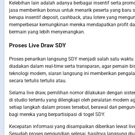
Kelebihan lain adalah adanya berbagai insentif serta prom
jasa memberikan bonus untuk menarik peserta yang baru 
berupa insentif deposit, cashback, atau lotere yang meng
memperbesar kemungkinan mereka mendapatkan profit da
bermain yang lebih menyenangkan.
Proses Live Draw SDY
Proses penarikan langsung SDY menjadi salah satu waktu 
diadakan dalam real-time serta transparan, agar pemain b
teknologi modern, siaran langsung ini memberikan pengala
secara tertulis tertulis atau.
Selama live draw, pemilihan nomor dilakukan dengan sist
di studio tertentu yang dilengkapi oleh peralatan modern
setiap langkah dalam proses tersebut, berawal dari peng
bagi mereka yang berpartisipasi di togel SDY.
Kecepatan informasi yang disampaikan diberikan lewat li
Sesudah proses pengundian selesai, hasilnya langsung di