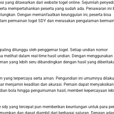
osi yang ditawarkan dari website togel online. Sejumlah penyed
serta mempertahankan peserta yang sudah ada. Penawaran ini 
untungkan. Dengan memanfaatkan keunggulan ini, peserta bisa
lam permainan togel SDY dan merasakan pengalaman bermai
paling ditunggu oleh penggemar togel. Setiap undian nomor
isa melihat dalam real-time hasil undian. Dengan menggunakan
man yang lebih seru dibandingkan dengan hasil yang diberitak
em yang terpercaya serta aman. Pengundian ini umumnya dilak
 agar menjamin keadilan dan akurasi. Pemain dapat menyaksikan
undian bola hingga pengumuman hasil, memberi kepercayaan leb
ve sdy yang tercepat pun memberikan keuntungan untuk para pe
umumkan dan dapat diambil dari berbagai saluran. Dengan ada