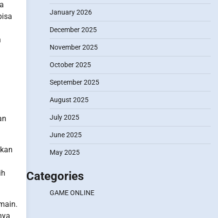
ia
January 2026
bisa
December 2025
n
November 2025
October 2025
September 2025
August 2025
July 2025
an
June 2025
ukan
May 2025
ih
Categories
GAME ONLINE
main.
nya