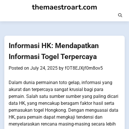
Skip
themaestroart.com
to
content
Informasi HK: Mendapatkan
Informasi Togel Terpercaya
Posted on
July 24, 2025
by
fOT8EJXjf0m8ov5
Dalam dunia permainan toto gelap, informasi yang
akurat dan terpercaya sangat krusial bagi para
pemain. Salah satu sumber sumber yang paling dicari
data HK, yang mencakup beragam faktor hasil serta
pemasukan togel Hongkong. Dengan menguasai data
HK, para pemain dapat mengkaji tendensi dan
menyelaraskan rencana masing-masing secara lebih