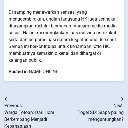
.
Di samping menawarkan sensasi yang
menggembirakan, undian langsung HK juga seringkali
ditayangkan melalui bermacam-macam media media
sosial. Hal ini memungkinkan luas individu untuk ikut
serta dan berpartisipasi dalam kegiatan undi tersebut.
Semua ini berkontribusi untuk kenamaan lotto HK,
membuatnya semakin dikenal dan dihargai di
kalangan publik.
Posted in
GAME ONLINE
Post
Previous:
Next:
navigation
Warga Totoan: Dari Hobi
Togel SD: Siapa paling
Berkembang Menjadi
menguntungkan?
Kebahagiaan