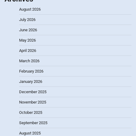
August 2026
July 2026
June 2026
May 2026
April 2026
March 2026
February 2026
January 2026
December 2025
November 2025
October 2025
September 2025
August 2025