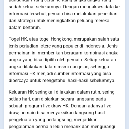
sudah keluar sebelumnya. Dengan mengakses data ke
informasi tersebut, pemain bisa melakukan penelitian
dan strategi untuk meningkatkan peluang mereka
dalam bertaruh.
Togel HK, atau togel Hongkong, merupakan salah satu
jenis perjudian lotere yang populer di Indonesia. Jenis
permainan ini memberikan beragam kombinasi angka
angka yang bisa dipilih oleh pemain. Setiap keluaran
angka dilakukan dalam resmi dan jelas, sehingga
informasi HK menjadi sumber informasi yang bisa
dipercaya untuk mengetahui hasil-hasil sebelumnya.
Keluaran HK seringkali dilakukan dalam rutin, sering
setiap hari, dan disiarkan secara langsung pada
sebuah program live draw HK. Dengan adanya live
draw, pemain bisa menyaksikan langsung hasil
pengeluaran yang berlangsung, menjadikan
pengalaman bermain lebih menarik dan mengurangi