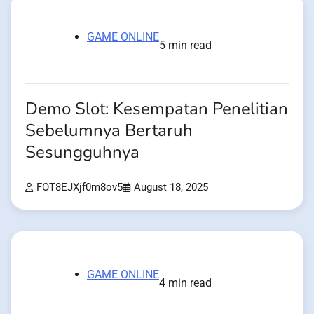
GAME ONLINE
5 min read
Demo Slot: Kesempatan Penelitian
Sebelumnya Bertaruh
Sesungguhnya
FOT8EJXjf0m8ov5
August 18, 2025
GAME ONLINE
4 min read