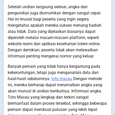
Setelah undian langsung selesai, angka dari
pengundian juga diumumkan dengan sangat cepat.
Hal ini krusial bagi peserta yang ingin segera
mengetahui apakah mereka sukses menang hadiah
atau tidak. Data yang dijelaskan biasanya dapat
diperoleh melalui macam-macam platform, seperti
website resmi dan aplikasi keseharian lotere online.
Dengan demikian, peserta tidak akan melewatkan
informasi penting mengenai nomor yang keluar.
Banyak pemain yang tidak hanya bergantung pada
keberuntungan, tetapi juga menganalisis data dari
hasil-hasil sebelumnya.
toto macau
Dengan metode
ini, mereka berharap dapat meramalkan angka yang
akan muncul di undian berikutnya. Informasi angka
Toto Macau yang lengkap dan terkini sangat
bermanfaat dalam proses tersebut, sehingga beberapa
pemain dapat membuat putusan yang lebih tepat