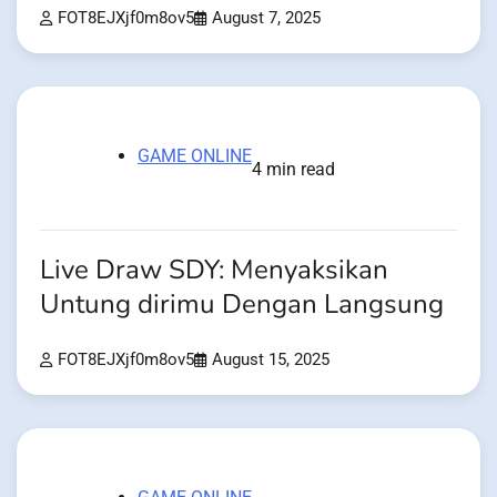
FOT8EJXjf0m8ov5
August 7, 2025
GAME ONLINE
4 min read
Live Draw SDY: Menyaksikan
Untung dirimu Dengan Langsung
FOT8EJXjf0m8ov5
August 15, 2025