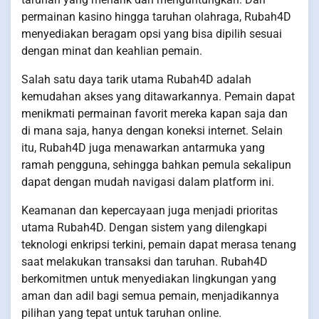
permainan kasino hingga taruhan olahraga, Rubah4D
menyediakan beragam opsi yang bisa dipilih sesuai
dengan minat dan keahlian pemain.
Salah satu daya tarik utama Rubah4D adalah
kemudahan akses yang ditawarkannya. Pemain dapat
menikmati permainan favorit mereka kapan saja dan
di mana saja, hanya dengan koneksi internet. Selain
itu, Rubah4D juga menawarkan antarmuka yang
ramah pengguna, sehingga bahkan pemula sekalipun
dapat dengan mudah navigasi dalam platform ini.
Keamanan dan kepercayaan juga menjadi prioritas
utama Rubah4D. Dengan sistem yang dilengkapi
teknologi enkripsi terkini, pemain dapat merasa tenang
saat melakukan transaksi dan taruhan. Rubah4D
berkomitmen untuk menyediakan lingkungan yang
aman dan adil bagi semua pemain, menjadikannya
pilihan yang tepat untuk taruhan online.