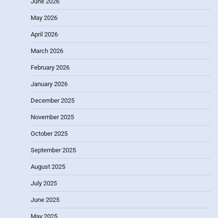
June 2026
May 2026
April 2026
March 2026
February 2026
January 2026
December 2025
November 2025
October 2025
September 2025
August 2025
July 2025
June 2025
May 2025