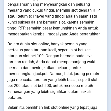
pengalaman yang menyenangkan dan peluang
menang yang cukup tinggi. Memilih slot dengan RTP
atau Return to Player yang tinggi adalah salah satu
kunci sukses dalam bermain slot, karena semakin
tinggi RTP, semakin besar kemungkinan Anda untuk
mendapatkan kembali modal yang Anda pertaruhkan.
Dalam dunia slot online, banyak pemain yang
berfokus pada taruhan kecil, seperti slot bet kecil
ataupun slot bet 100. Dengan bermain pada level
taruhan rendah, Anda dapat memperpanjang waktu
bermain dan meningkatkan peluang untuk
memenangkan jackpot. Namun, tidak jarang pemain
juga mencoba taruhan yang lebih besar, seperti slot
bet 200 atau slot bet 500, untuk mencoba meraih
kemenangan yang lebih signifikan dalam sekali
putaran.
Selain itu, pemilihan link slot online yang tepat juga