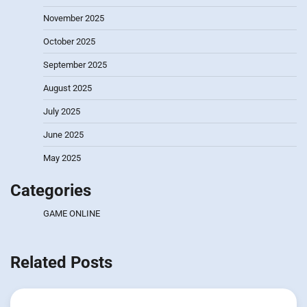
November 2025
October 2025
September 2025
August 2025
July 2025
June 2025
May 2025
Categories
GAME ONLINE
Related Posts