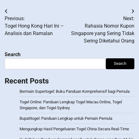
Post
Previous:
Next:
navigation
Togel Hong Kong Hari Ini –
Rahasia Nomor Kupon
Analisis dan Ramalan
Singapore yang Sering Tidak
Sering Diketahui Orang
Search
Search
Recent Posts
Bermain Supertogel: Buku Panduan Komprehensif bagi Pemula
Togel Online: Panduan Lengkap Togel Macau Online, Togel
Singapore, dan Togel Sydney
Bupatitogel: Panduan Lengkap untuk Pemain Pemula
Mengungkap Hasil Pengeluaran Togel China Secara Real-Time