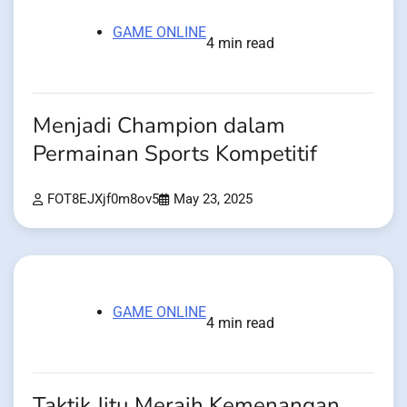
GAME ONLINE
4 min read
Menjadi Champion dalam
Permainan Sports Kompetitif
FOT8EJXjf0m8ov5
May 23, 2025
GAME ONLINE
4 min read
Taktik Jitu Meraih Kemenangan