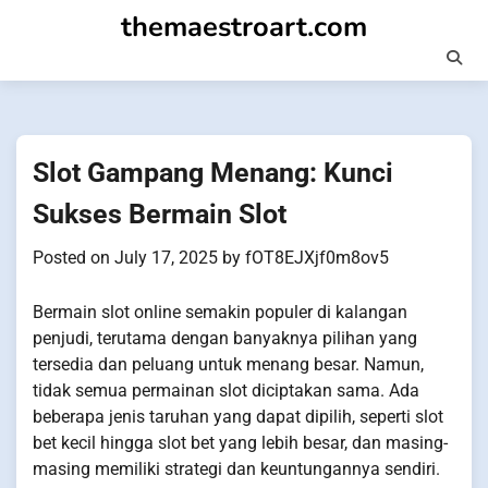
Skip
themaestroart.com
to
content
Slot Gampang Menang: Kunci
Sukses Bermain Slot
Posted on
July 17, 2025
by
fOT8EJXjf0m8ov5
Bermain slot online semakin populer di kalangan
penjudi, terutama dengan banyaknya pilihan yang
tersedia dan peluang untuk menang besar. Namun,
tidak semua permainan slot diciptakan sama. Ada
beberapa jenis taruhan yang dapat dipilih, seperti slot
bet kecil hingga slot bet yang lebih besar, dan masing-
masing memiliki strategi dan keuntungannya sendiri.