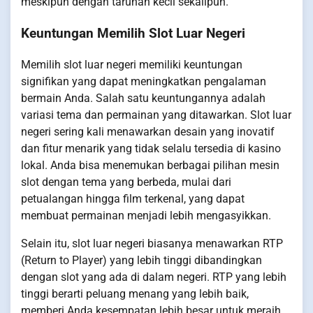
meskipun dengan taruhan kecil sekalipun.
Keuntungan Memilih Slot Luar Negeri
Memilih slot luar negeri memiliki keuntungan
signifikan yang dapat meningkatkan pengalaman
bermain Anda. Salah satu keuntungannya adalah
variasi tema dan permainan yang ditawarkan. Slot luar
negeri sering kali menawarkan desain yang inovatif
dan fitur menarik yang tidak selalu tersedia di kasino
lokal. Anda bisa menemukan berbagai pilihan mesin
slot dengan tema yang berbeda, mulai dari
petualangan hingga film terkenal, yang dapat
membuat permainan menjadi lebih mengasyikkan.
Selain itu, slot luar negeri biasanya menawarkan RTP
(Return to Player) yang lebih tinggi dibandingkan
dengan slot yang ada di dalam negeri. RTP yang lebih
tinggi berarti peluang menang yang lebih baik,
memberi Anda kesempatan lebih besar untuk meraih