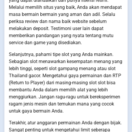
yang dapat diandalkan dan punya lisensi resmi.
Melalui memilih situs yang baik, Anda akan mendapat
masa bermain bermain yang aman dan adil. Selalu
periksa review dan nama baik website sebelum
melakukan deposit. Testimoni user lain dapat
memberikan pandangan yang nyata tentang mutu
service dan game yang disediakan.
Selanjutnya, pahami tipe slot yang Anda mainkan.
Sebagian slot menawarkan kesempatan menang yang
lebih tinggi, seperti slot gampang menang atau slot
Thailand gacor. Mengetahui gaya permainan dan RTP
(Return to Player) dari masing-masing slot slot bisa
membantu Anda dalam memilih alat yang lebih
menggiurkan. Jangan ragu-ragu untuk bereksperimen
ragam jenis mesin dan temukan mana yang cocok
untuk gaya bermain Anda.
Terakhir, atur anggaran permainan Anda dengan bijak.
Sangat penting untuk mengetahui limit seberapa