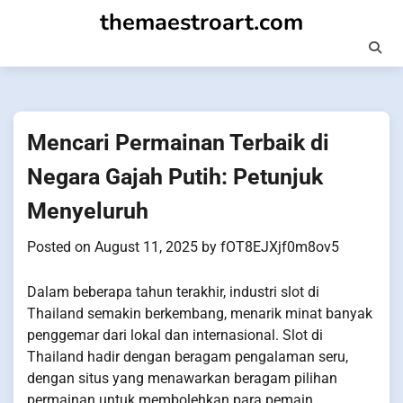
Skip
themaestroart.com
to
content
Mencari Permainan Terbaik di
Negara Gajah Putih: Petunjuk
Menyeluruh
Posted on
August 11, 2025
by
fOT8EJXjf0m8ov5
Dalam beberapa tahun terakhir, industri slot di
Thailand semakin berkembang, menarik minat banyak
penggemar dari lokal dan internasional. Slot di
Thailand hadir dengan beragam pengalaman seru,
dengan situs yang menawarkan beragam pilihan
permainan untuk membolehkan para pemain