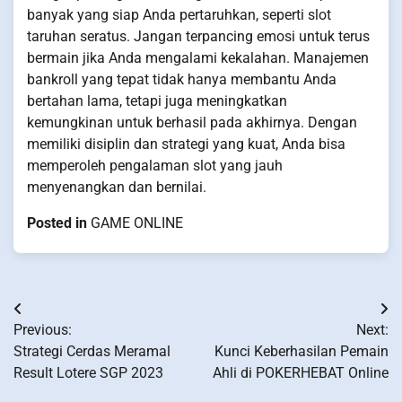
banyak yang siap Anda pertaruhkan, seperti slot
taruhan seratus. Jangan terpancing emosi untuk terus
bermain jika Anda mengalami kekalahan. Manajemen
bankroll yang tepat tidak hanya membantu Anda
bertahan lama, tetapi juga meningkatkan
kemungkinan untuk berhasil pada akhirnya. Dengan
memiliki disiplin dan strategi yang kuat, Anda bisa
memperoleh pengalaman slot yang jauh
menyenangkan dan bernilai.
Posted in
GAME ONLINE
Post
Previous:
Next:
navigation
Strategi Cerdas Meramal
Kunci Keberhasilan Pemain
Result Lotere SGP 2023
Ahli di POKERHEBAT Online