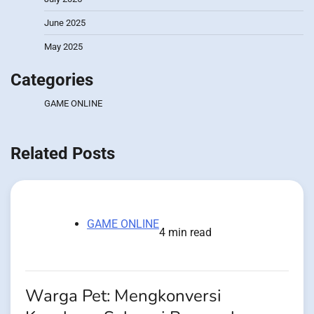
June 2025
May 2025
Categories
GAME ONLINE
Related Posts
GAME ONLINE
4 min read
Warga Pet: Mengkonversi