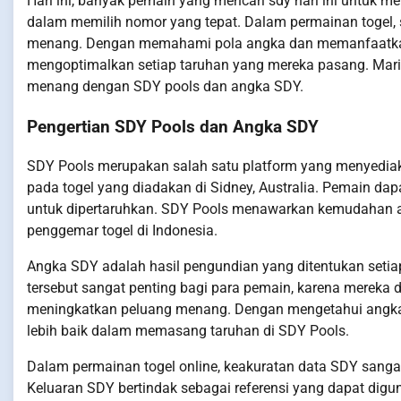
Hari ini, banyak pemain yang mencari sdy hari ini untuk
dalam memilih nomor yang tepat. Dalam permainan togel, 
menang. Dengan memahami pola angka dan memanfaatkan i
mengoptimalkan setiap taruhan yang mereka pasang. Mari 
menang dengan SDY pools dan angka SDY.
Pengertian SDY Pools dan Angka SDY
SDY Pools merupakan salah satu platform yang menyediaka
pada togel yang diadakan di Sidney, Australia. Pemain dap
untuk dipertaruhkan. SDY Pools menawarkan kemudahan ak
penggemar togel di Indonesia.
Angka SDY adalah hasil pengundian yang ditentukan setia
tersebut sangat penting bagi para pemain, karena mereka 
meningkatkan peluang menang. Dengan mengetahui angka
lebih baik dalam memasang taruhan di SDY Pools.
Dalam permainan togel online, keakuratan data SDY sanga
Keluaran SDY bertindak sebagai referensi yang dapat di