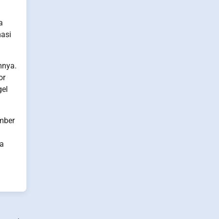
a
asi
mnya.
or
gel
mber
ma