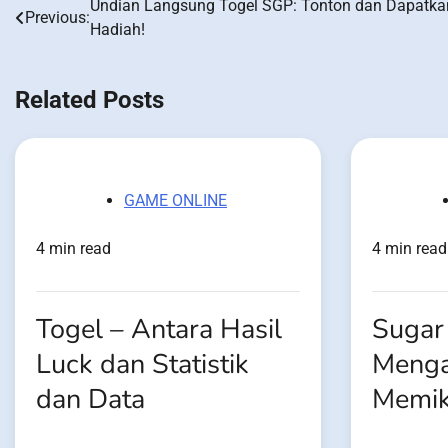
Undian Langsung Togel SGP: Tonton dan Dapatka
Post
Previous:
Hadiah!
navigation
Related Posts
GAME ONLINE
4 min read
4 min read
Togel – Antara Hasil
Sugar
Luck dan Statistik
Menga
dan Data
Memik