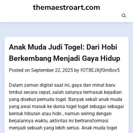
Skip
themaestroart.com
to
content
Anak Muda Judi Togel: Dari Hobi
Berkembang Menjadi Gaya Hidup
Posted on
September 22, 2025
by
fOT8EJXjf0m8ov5
Dalam zaman digital saat ini, gaya dan minat baru
timbul secara cepat, salah satunya termasuk kejadian
yang disebut pemuda togel. Banyak sekali anak muda
yang awal masuk ke dunia togel togel sebagai sebagai
bentuk hiburan atau hobi , namun seiring dengan
berjalannya waktu, aktivitas ini bertransformasi
menjadi sebuah yang lebih serius. Anak muda togel