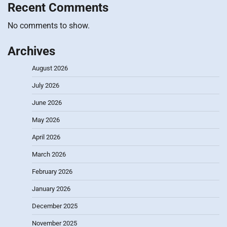
Recent Comments
No comments to show.
Archives
August 2026
July 2026
June 2026
May 2026
April 2026
March 2026
February 2026
January 2026
December 2025
November 2025