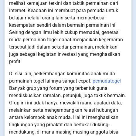
melihat kemajuan terkini dan taktik permainan dari
internet. Keadaan ini membuat para pemuda untuk
belajar melalui orang lain serta memperbesar
kesempatan sendiri dalam bermain permainan ini.
Seiring dengan ilmu lebih cukup memadai, generasi
muda permainan togel dapat menjadikan kegemaran
tersebut jadi dalam sekadar permainan, melainkan
juga sebagai kegiatan investasi yang menghasilkan
profit.
Di sisi lain, perkembangan komunitas anak muda
permainan togel lainnya sangat cepat.
pemudatogel
Banyak grup yang forum yang terbentuk guna
mendiskusikan ramalan, petunjuk, juga taktik bermain.
Grup ini ini tidak hanya mewakili ruang apalagi data,
melainkan serta mengembangkan relasi hubungan
antara kelompok anak muda. Hal ini menghasilkan
lingkungan yang proaktif dan bertukar dukung-
mendukung, di mana masing-masing anggota bisa