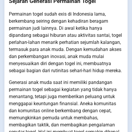
Sejarah Generasi Permainan Togel
Permainan togel sudah exis di Indonesia lama,
berkembang seiring dengan kehadiran beragam
permainan judi lainnya. Di awal ketika hanya
dipandang sebagai hiburan atau aktivitas santai, togel
perlahan-lahan menarik perhatian sejumlah kalangan,
termasuk para anak muda. Dengan kemudahan akses
dan perkembangan inovasi, anak muda mulai
menyesuaikan diri dengan togel ini, membuatnya
sebagai bagian dari rutinitas sehari-hari hidup mereka.
Generasi anak muda saat ini memiliki pandangan
permainan togel sebagai kegiatan yang tidak hanya
menantang, tetapi juga memberikan peluang untuk
menggapai keuntungan finansial. Aneka komunitas
dan komunitas online berkembang dengan cepat,
memungkinkan pemuda untuk membahas,
membagikan taktik, dan membagikan pengalaman
seputar togel. Hal ini membuat togel semakin dikenal