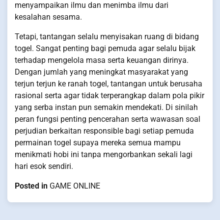
menyampaikan ilmu dan menimba ilmu dari
kesalahan sesama.
Tetapi, tantangan selalu menyisakan ruang di bidang
togel. Sangat penting bagi pemuda agar selalu bijak
terhadap mengelola masa serta keuangan dirinya.
Dengan jumlah yang meningkat masyarakat yang
terjun terjun ke ranah togel, tantangan untuk berusaha
rasional serta agar tidak terperangkap dalam pola pikir
yang serba instan pun semakin mendekati. Di sinilah
peran fungsi penting pencerahan serta wawasan soal
perjudian berkaitan responsible bagi setiap pemuda
permainan togel supaya mereka semua mampu
menikmati hobi ini tanpa mengorbankan sekali lagi
hari esok sendiri.
Posted in
GAME ONLINE