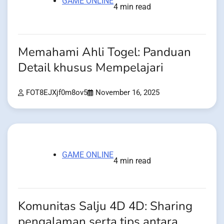
GAME ONLINE
4 min read
Memahami Ahli Togel: Panduan
Detail khusus Mempelajari
FOT8EJXjf0m8ov5
November 16, 2025
GAME ONLINE
4 min read
Komunitas Salju 4D 4D: Sharing
pengalaman serta tips antara