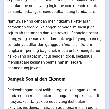
di antara pemuda, yang ingin mencari metode untuk
bersantai sekaligus mendapatkan uang tambahan.
Namun, seiring dengan meningkatnya ketenaran
permainan togel di kalangan pemuda, muncul juga
sejumlah tantangan dan kontroversi. Sebagian besar
orang yang cemas akan dampak negatif yang muncul,
contohnya adiksi dan gangguan finansial. Dalam
rangka ini, penting bagi anak muda untuk mengetahui
risiko yang dapat muncul dengan togel, sekaligus
menghadapi kegiatan permainan ini secara
bertanggung jawab.
Dampak Sosial dan Ekonomi
Perkembangan hobi terlibat togel di kalangan kaum
muda sudah menciptakan berbagai dampak sosial di
masyarakat. Banyak pemuda yang ikut dalam
aktivitas ini, dengan harapan agar bisa meraih profit