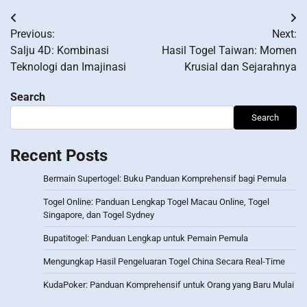
Post
Previous:
Next:
navigation
Salju 4D: Kombinasi
Hasil Togel Taiwan: Momen
Teknologi dan Imajinasi
Krusial dan Sejarahnya
Search
Search
Recent Posts
Bermain Supertogel: Buku Panduan Komprehensif bagi Pemula
Togel Online: Panduan Lengkap Togel Macau Online, Togel
Singapore, dan Togel Sydney
Bupatitogel: Panduan Lengkap untuk Pemain Pemula
Mengungkap Hasil Pengeluaran Togel China Secara Real-Time
KudaPoker: Panduan Komprehensif untuk Orang yang Baru Mulai