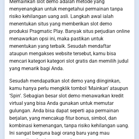
Memainkan slot demo adalah metode yang
menyenangkan untuk mengetahui permainan tanpa
risiko kehilangan uang asli. Langkah awal ialah
menentukan situs yang memberikan slot demo
produksi Pragmatic Play. Banyak situs perjudian online
menawarkan opsi ini, maka pastikan untuk
menentukan yang terbaik. Sesudah mendaftar
ataupun mengakses website tersebut, kamu bisa
mencari kategori kategori slot gratis dan memilih judul
yang menarik bagi Anda.
Sesudah mendapatkan slot demo yang diinginkan,
kamu hanya perlu mengklik tombol ‘Mainkan’ ataupun
‘Spin’. Sebagian besar slot demo menawarkan kredit
virtual yang bisa Anda gunakan untuk memutar
gulungan. Anda bisa dapat seperti apa permainan
berjalan, yang mencakup fitur bonus, simbol, dan
kombinasi kemenangan, tanpa risiko kehilangan uang.
Ini sangat berguna bagi orang baru yang mau