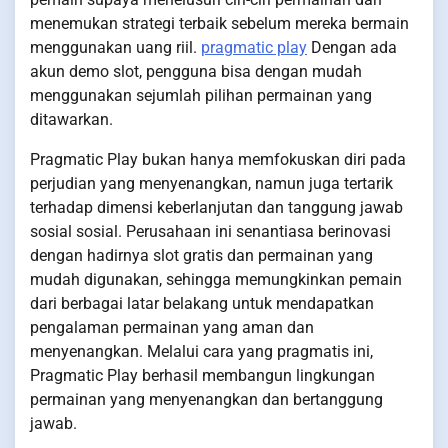
menemukan strategi terbaik sebelum mereka bermain
menggunakan uang riil.
pragmatic play
Dengan ada
akun demo slot, pengguna bisa dengan mudah
menggunakan sejumlah pilihan permainan yang
ditawarkan.
Pragmatic Play bukan hanya memfokuskan diri pada
perjudian yang menyenangkan, namun juga tertarik
terhadap dimensi keberlanjutan dan tanggung jawab
sosial sosial. Perusahaan ini senantiasa berinovasi
dengan hadirnya slot gratis dan permainan yang
mudah digunakan, sehingga memungkinkan pemain
dari berbagai latar belakang untuk mendapatkan
pengalaman permainan yang aman dan
menyenangkan. Melalui cara yang pragmatis ini,
Pragmatic Play berhasil membangun lingkungan
permainan yang menyenangkan dan bertanggung
jawab.