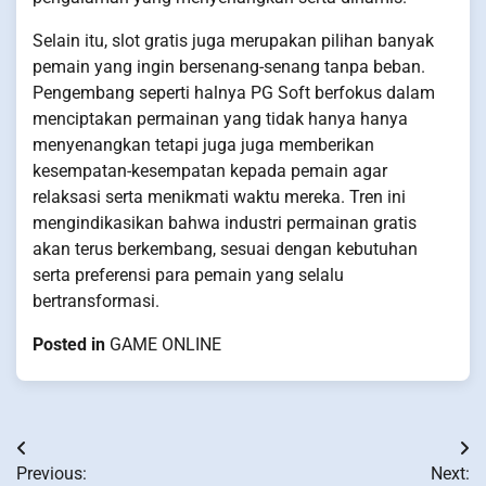
Selain itu, slot gratis juga merupakan pilihan banyak
pemain yang ingin bersenang-senang tanpa beban.
Pengembang seperti halnya PG Soft berfokus dalam
menciptakan permainan yang tidak hanya hanya
menyenangkan tetapi juga juga memberikan
kesempatan-kesempatan kepada pemain agar
relaksasi serta menikmati waktu mereka. Tren ini
mengindikasikan bahwa industri permainan gratis
akan terus berkembang, sesuai dengan kebutuhan
serta preferensi para pemain yang selalu
bertransformasi.
Posted in
GAME ONLINE
Post
Previous:
Next: