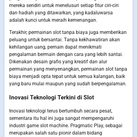
mereka sendiri untuk menelusuri setiap fitur ciri-ciri
dan hadiah yang ditawarkan, yang kadaluwarsa
adalah kunci untuk meraih kemenangan.
Terakhir, permainan slot tanpa biaya juga memberikan
peluang untuk bersantai. Tanpa kekhawatiran akan
kehilangan uang, pemain dapat menikmati
pengalaman bermain dengan cara yang lebih santai.
Dikenakan desain grafis yang kreatif dan alur
permainan yang menyenangkan, permainan slot tanpa
biaya menjadi opta tepat untuk semua kalangan, baik
yang baru mulai maupun yang sudah berpengalaman.
Inovasi Teknologi Terkini di Slot
Inovasi teknologi terus bertumbuh secara pesat,
sementara itu hal ini juga sangat mempengaruhi
industri game slot machine. Pragmatic Play, sebagai
merupakan salah satu pionir dalam bidang