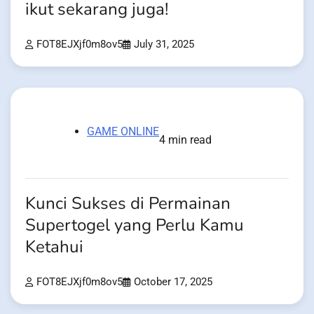
ikut sekarang juga!
FOT8EJXjf0m8ov5
July 31, 2025
GAME ONLINE
4 min read
Kunci Sukses di Permainan
Supertogel yang Perlu Kamu
Ketahui
FOT8EJXjf0m8ov5
October 17, 2025