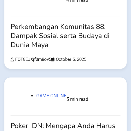
4 min read
Perkembangan Komunitas 88:
Dampak Sosial serta Budaya di
Dunia Maya
FOT8EJXjf0m8ov5
October 5, 2025
GAME ONLINE
5 min read
Poker IDN: Mengapa Anda Harus