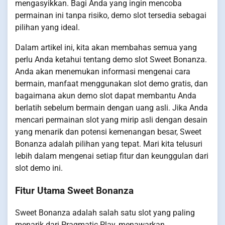
mengasyikkan. Bagi Anda yang ingin mencoba
permainan ini tanpa risiko, demo slot tersedia sebagai
pilihan yang ideal.
Dalam artikel ini, kita akan membahas semua yang
perlu Anda ketahui tentang demo slot Sweet Bonanza.
Anda akan menemukan informasi mengenai cara
bermain, manfaat menggunakan slot demo gratis, dan
bagaimana akun demo slot dapat membantu Anda
berlatih sebelum bermain dengan uang asli. Jika Anda
mencari permainan slot yang mirip asli dengan desain
yang menarik dan potensi kemenangan besar, Sweet
Bonanza adalah pilihan yang tepat. Mari kita telusuri
lebih dalam mengenai setiap fitur dan keunggulan dari
slot demo ini.
Fitur Utama Sweet Bonanza
Sweet Bonanza adalah salah satu slot yang paling
menarik dari Pragmatic Play, menawarkan