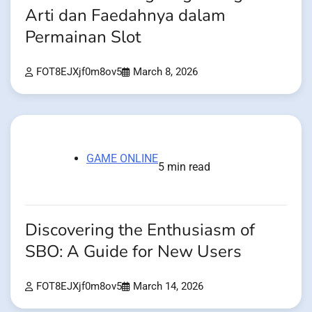
Arti dan Faedahnya dalam
Permainan Slot
FOT8EJXjf0m8ov5
March 8, 2026
GAME ONLINE
5 min read
Discovering the Enthusiasm of
SBO: A Guide for New Users
FOT8EJXjf0m8ov5
March 14, 2026