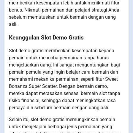
memberikan kesempatan lebih untuk menikmati fitur
bonus. Nikmati permainan dan pelajari strategi Anda
sebelum memutuskan untuk bermain dengan uang
asli.
Keunggulan Slot Demo Gratis
Slot demo gratis memberikan kesempatan kepada
pemain untuk mencoba permainan tanpa harus
mengeluarkan uang. Ini sangat menguntungkan bagi
pemain pemula yang ingin belajar cara bermain dan
memahami mekanika permainan, seperti fitur Sweet
Bonanza Super Scatter. Dengan bermain demo,
mereka dapat merasakan sensasi bermain slot tanpa
risiko finansial, sehingga dapat meningkatkan rasa
percaya diri sebelum bermain dengan uang asli.
Selain itu, slot demo gratis memungkinkan pemain
untuk menjelajahi berbagai jenis permainan yang