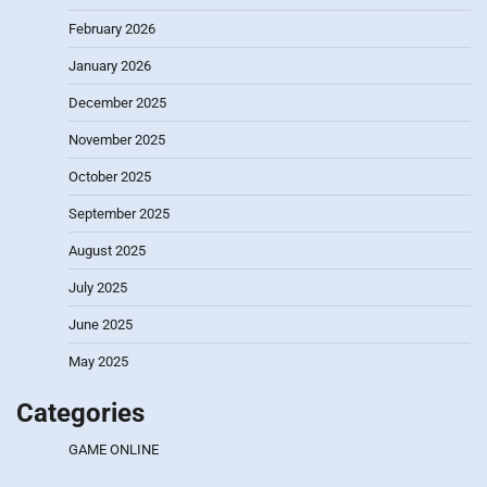
February 2026
January 2026
December 2025
November 2025
October 2025
September 2025
August 2025
July 2025
June 2025
May 2025
Categories
GAME ONLINE