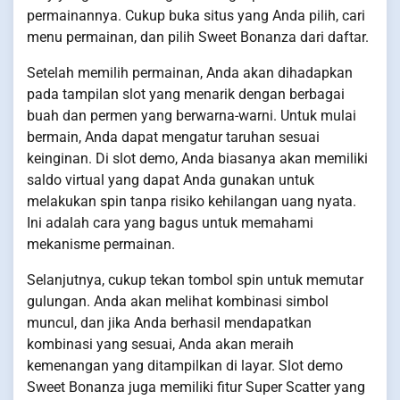
permainannya. Cukup buka situs yang Anda pilih, cari
menu permainan, dan pilih Sweet Bonanza dari daftar.
Setelah memilih permainan, Anda akan dihadapkan
pada tampilan slot yang menarik dengan berbagai
buah dan permen yang berwarna-warni. Untuk mulai
bermain, Anda dapat mengatur taruhan sesuai
keinginan. Di slot demo, Anda biasanya akan memiliki
saldo virtual yang dapat Anda gunakan untuk
melakukan spin tanpa risiko kehilangan uang nyata.
Ini adalah cara yang bagus untuk memahami
mekanisme permainan.
Selanjutnya, cukup tekan tombol spin untuk memutar
gulungan. Anda akan melihat kombinasi simbol
muncul, dan jika Anda berhasil mendapatkan
kombinasi yang sesuai, Anda akan meraih
kemenangan yang ditampilkan di layar. Slot demo
Sweet Bonanza juga memiliki fitur Super Scatter yang