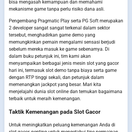
bisa mengasah kemampuan dan memahami
mekanisme game tanpa perlu risiko dana asli.
Pengembang Pragmatic Play serta PG Soft merupakan
2 developer sangat sangat terkenal dalam sektor
tersebut, menghadirkan game demo yang
memungkinkan pemain mengalami sensasi berjudi
sebelum mereka masuk ke game sebenarnya. Di
dalam buku petunjuk ini, tim kami akan
menyampaikan berbagai jenis mesin slot yang gacor
hari ini, termasuk slot demo tanpa biaya serta game
dengan RTP tinggi sekali, dan petunjuk dalam
memenangkan jackpot yang besar. Mari kita
menjelajahi dunia slot online dan temukan bagaimana
terbaik untuk meraih kemenangan.
Taktik Kemenangan pada Slot Gacor
Untuk meningkatkan peluang kemenangan Anda di
slot gacor, penting untuk mengetahui tipe permainan