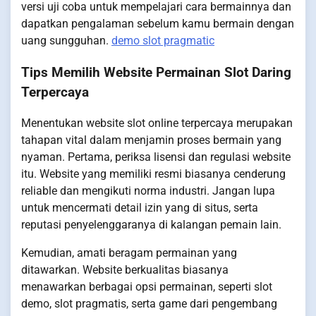
versi uji coba untuk mempelajari cara bermainnya dan
dapatkan pengalaman sebelum kamu bermain dengan
uang sungguhan.
demo slot pragmatic
Tips Memilih Website Permainan Slot Daring
Terpercaya
Menentukan website slot online terpercaya merupakan
tahapan vital dalam menjamin proses bermain yang
nyaman. Pertama, periksa lisensi dan regulasi website
itu. Website yang memiliki resmi biasanya cenderung
reliable dan mengikuti norma industri. Jangan lupa
untuk mencermati detail izin yang di situs, serta
reputasi penyelenggaranya di kalangan pemain lain.
Kemudian, amati beragam permainan yang
ditawarkan. Website berkualitas biasanya
menawarkan berbagai opsi permainan, seperti slot
demo, slot pragmatis, serta game dari pengembang