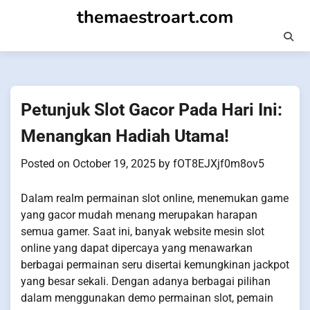
Skip
themaestroart.com
to
content
Petunjuk Slot Gacor Pada Hari Ini:
Menangkan Hadiah Utama!
Posted on
October 19, 2025
by
fOT8EJXjf0m8ov5
Dalam realm permainan slot online, menemukan game
yang gacor mudah menang merupakan harapan
semua gamer. Saat ini, banyak website mesin slot
online yang dapat dipercaya yang menawarkan
berbagai permainan seru disertai kemungkinan jackpot
yang besar sekali. Dengan adanya berbagai pilihan
dalam menggunakan demo permainan slot, pemain