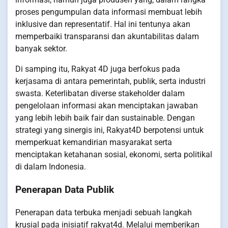
proses pengumpulan data informasi membuat lebih
inklusive dan representatif. Hal ini tentunya akan
memperbaiki transparansi dan akuntabilitas dalam
banyak sektor.
Di samping itu, Rakyat 4D juga berfokus pada
kerjasama di antara pemerintah, publik, serta industri
swasta. Keterlibatan diverse stakeholder dalam
pengelolaan informasi akan menciptakan jawaban
yang lebih lebih baik fair dan sustainable. Dengan
strategi yang sinergis ini, Rakyat4D berpotensi untuk
memperkuat kemandirian masyarakat serta
menciptakan ketahanan sosial, ekonomi, serta politikal
di dalam Indonesia.
Penerapan Data Publik
Penerapan data terbuka menjadi sebuah langkah
krusial pada inisiatif rakyat4d. Melalui memberikan