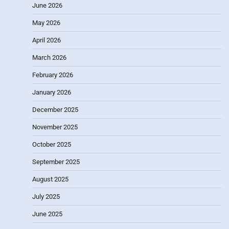
June 2026
May 2026
April 2026
March 2026
February 2026
January 2026
December 2025
November 2025
October 2025
September 2025
August 2025
July 2025
June 2025