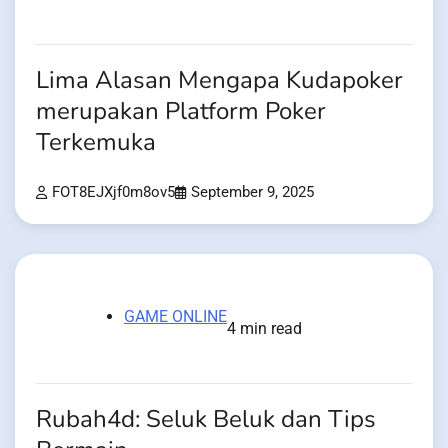
Lima Alasan Mengapa Kudapoker
merupakan Platform Poker
Terkemuka
FOT8EJXjf0m8ov5
September 9, 2025
GAME ONLINE
4 min read
Rubah4d: Seluk Beluk dan Tips