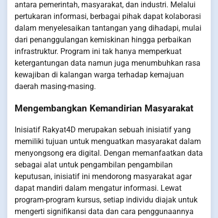
antara pemerintah, masyarakat, dan industri. Melalui
pertukaran informasi, berbagai pihak dapat kolaborasi
dalam menyelesaikan tantangan yang dihadapi, mulai
dari penanggulangan kemiskinan hingga perbaikan
infrastruktur. Program ini tak hanya memperkuat
ketergantungan data namun juga menumbuhkan rasa
kewajiban di kalangan warga terhadap kemajuan
daerah masing-masing.
Mengembangkan Kemandirian Masyarakat
Inisiatif Rakyat4D merupakan sebuah inisiatif yang
memiliki tujuan untuk menguatkan masyarakat dalam
menyongsong era digital. Dengan memanfaatkan data
sebagai alat untuk pengambilan pengambilan
keputusan, inisiatif ini mendorong masyarakat agar
dapat mandiri dalam mengatur informasi. Lewat
program-program kursus, setiap individu diajak untuk
mengerti signifikansi data dan cara penggunaannya