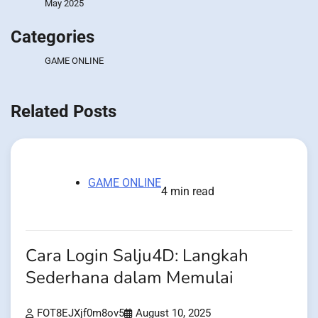
May 2025
Categories
GAME ONLINE
Related Posts
GAME ONLINE
4 min read
Cara Login Salju4D: Langkah
Sederhana dalam Memulai
FOT8EJXjf0m8ov5
August 10, 2025