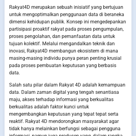
Rakyat4D merupakan sebuah inisiatif yang bertujuan
untuk mengoptimalkan penggunaan data di beraneka
dimensi kehidupan publik. Konsep ini mengedepankan
partisipasi proaktif rakyat pada proses pengumpulan,
proses pengolahan, dan pemanfaatan data untuk
tujuan kolektif. Melalui mengandalkan teknik dan
inovasi, Rakyat4D membangun ekosistem di mana
masing-masing individu punya peran penting krusial
pada proses pembuatan keputusan yang berbasis
data.
Salah satu pilar dalam Rakyat 4D adalah kemampuan
data. Dalam zaman digital yang tengah senantiasa
maju, akses terhadap informasi yang berkualitas
berkualitas adalah faktor kunci untuk
mengembangkan keputusan yang tepat tepat serta
reaktif. Rakyat 4D mendorongkan masyarakat agar
tidak hanya melainkan berfungsi sebagai pengguna
informasi, namun juga produsen yang, dalam rangka