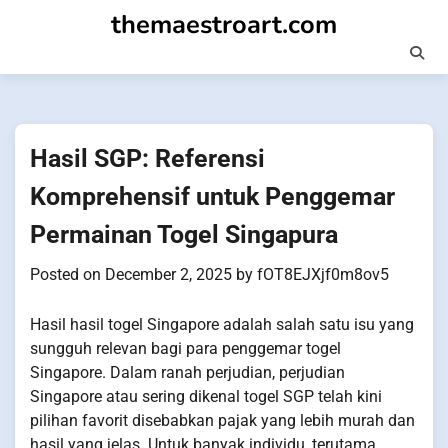
Skip
themaestroart.com
to
content
Hasil SGP: Referensi
Komprehensif untuk Penggemar
Permainan Togel Singapura
Posted on
December 2, 2025
by
fOT8EJXjf0m8ov5
Hasil hasil togel Singapore adalah salah satu isu yang
sungguh relevan bagi para penggemar togel
Singapore. Dalam ranah perjudian, perjudian
Singapore atau sering dikenal togel SGP telah kini
pilihan favorit disebabkan pajak yang lebih murah dan
hasil yang jelas. Untuk banyak individu, terutama