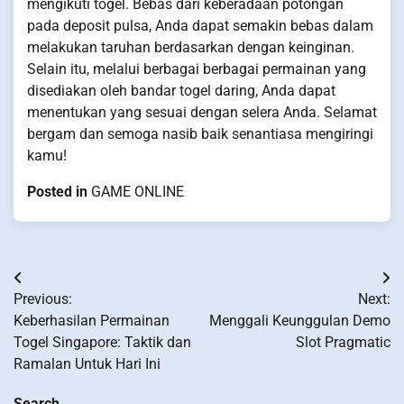
mengikuti togel. Bebas dari keberadaan potongan
pada deposit pulsa, Anda dapat semakin bebas dalam
melakukan taruhan berdasarkan dengan keinginan.
Selain itu, melalui berbagai berbagai permainan yang
disediakan oleh bandar togel daring, Anda dapat
menentukan yang sesuai dengan selera Anda. Selamat
bergam dan semoga nasib baik senantiasa mengiringi
kamu!
Posted in
GAME ONLINE
Post
Previous:
Next:
navigation
Keberhasilan Permainan
Menggali Keunggulan Demo
Togel Singapore: Taktik dan
Slot Pragmatic
Ramalan Untuk Hari Ini
Search