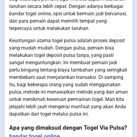
taruhan secara lebih cepat. Dengan adanya berbagai
bandar togel online, opsi untuk bermain jadi bervariasi,
dan para pemain dapat memilih tempat yang
terpercaya untuk melakukan taruhan.
Keuntungan utama togel pulsa adalah proses deposit
yang mudah mudah. Dengan pulsa, pemain bisa
melakukan togel deposit pulsa tanpa, yang pasti
sangat menguntungkan. Ini membuat pemain jadi
perlu bingung tentang biaya tambahan yang seringkali
membebani saat menjalankan transaksi. Di samping
itu, bagi beberapa orang yang sudah menggunakan
pulsa, metode ini menawarkan metode yang dan aman
untuk menikmati keseruan permainan togel. Mari kita
jelajahi lebih jauh mengenai manfaat yang akan Anda
dapatkan dari togel melalui pulsa ini.
Apa yang dimaksud dengan Togel Via Pulsa?
bandar togel online