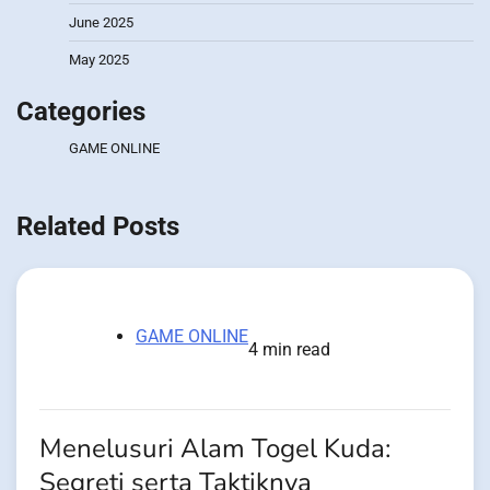
June 2025
May 2025
Categories
GAME ONLINE
Related Posts
GAME ONLINE
4 min read
Menelusuri Alam Togel Kuda:
Segreti serta Taktiknya