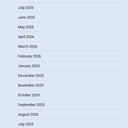
July 2026
June 2026
May 2026
April 2026
March 2026
February 2026
January 2026
December 2025
November 2025
October 2025
September 2025
August 2025
July 2025