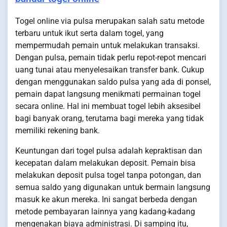
Togel online via pulsa merupakan salah satu metode
terbaru untuk ikut serta dalam togel, yang
mempermudah pemain untuk melakukan transaksi.
Dengan pulsa, pemain tidak perlu repot-repot mencari
uang tunai atau menyelesaikan transfer bank. Cukup
dengan menggunakan saldo pulsa yang ada di ponsel,
pemain dapat langsung menikmati permainan togel
secara online. Hal ini membuat togel lebih aksesibel
bagi banyak orang, terutama bagi mereka yang tidak
memiliki rekening bank.
Keuntungan dari togel pulsa adalah kepraktisan dan
kecepatan dalam melakukan deposit. Pemain bisa
melakukan deposit pulsa togel tanpa potongan, dan
semua saldo yang digunakan untuk bermain langsung
masuk ke akun mereka. Ini sangat berbeda dengan
metode pembayaran lainnya yang kadang-kadang
mengenakan biaya administrasi. Di samping itu,