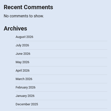
Recent Comments
No comments to show.
Archives
August 2026
July 2026
June 2026
May 2026
April 2026
March 2026
February 2026
January 2026
December 2025