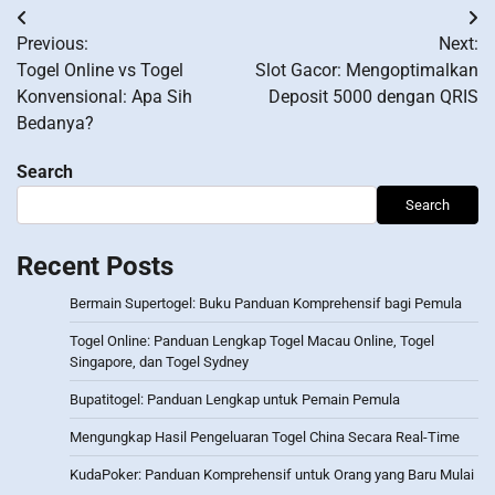
Post
Previous:
Next:
navigation
Togel Online vs Togel
Slot Gacor: Mengoptimalkan
Konvensional: Apa Sih
Deposit 5000 dengan QRIS
Bedanya?
Search
Search
Recent Posts
Bermain Supertogel: Buku Panduan Komprehensif bagi Pemula
Togel Online: Panduan Lengkap Togel Macau Online, Togel
Singapore, dan Togel Sydney
Bupatitogel: Panduan Lengkap untuk Pemain Pemula
Mengungkap Hasil Pengeluaran Togel China Secara Real-Time
KudaPoker: Panduan Komprehensif untuk Orang yang Baru Mulai