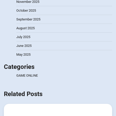
November 2025
October 2025
September 2025
August 2025
July 2025
June 2025
May 2025
Categories
GAME ONLINE
Related Posts