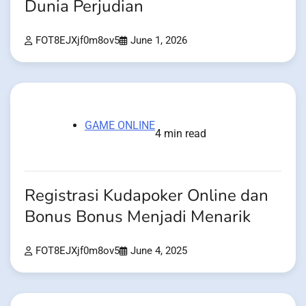
Dunia Perjudian
FOT8EJXjf0m8ov5
June 1, 2026
GAME ONLINE
4 min read
Registrasi Kudapoker Online dan
Bonus Bonus Menjadi Menarik
FOT8EJXjf0m8ov5
June 4, 2025