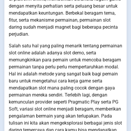
dengan menyita perhatian serta peluang besar untuk
mendapatkan keuntungan. Berbekal beragam tema,
fitur, serta mekanisme permainan, permainan slot
daring sudah menjadi magnet bagi beberapa pecinta
perjudian.
Salah satu hal yang paling menarik tentang permainan
slot online adalah adanya slot demo, serta
memungkinkan para pemain untuk mencoba beragam
permainan tanpa perlu perlu mempertaruhkan modal.
Hal ini adalah metode yang sangat baik bagi pemain
baru untuk mengetahui cara kerja game serta
mendapatkan slot mana paling cocok dengan gaya
permainan mereka sendiri. Terlebih lagi, dengan
kemunculan provider seperti Pragmatic Play serta PG
Soft, variasi slot online menjadi beragam, memberikan
pengalaman bermain yang akan terlupakan. Pada
tulisan ini kita akan mengeksplorasi berbagai jenis slot
daring terpercaya dan cara kamu bisa mendapatkan