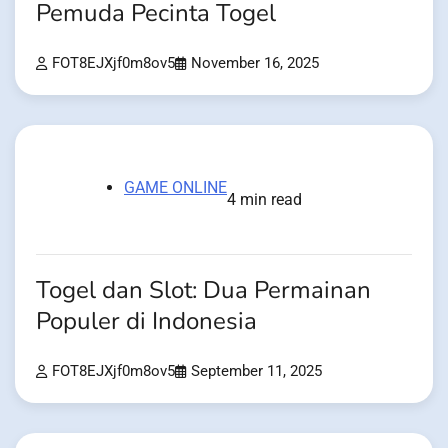
Pemuda Pecinta Togel
FOT8EJXjf0m8ov5
November 16, 2025
GAME ONLINE
4 min read
Togel dan Slot: Dua Permainan
Populer di Indonesia
FOT8EJXjf0m8ov5
September 11, 2025