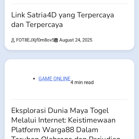
Link Satria4D yang Terpercaya
dan Terpercaya
FOT8EJXjf0m8ov5
August 24, 2025
GAME ONLINE
4 min read
Eksplorasi Dunia Maya Togel
Melalui Internet: Keistimewaan
Platform Warga88 Dalam