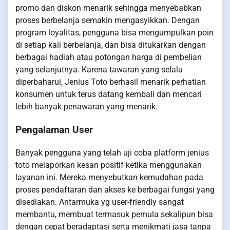
promo dan diskon menarik sehingga menyebabkan
proses berbelanja semakin mengasyikkan. Dengan
program loyalitas, pengguna bisa mengumpulkan poin
di setiap kali berbelanja, dan bisa ditukarkan dengan
berbagai hadiah atau potongan harga di pembelian
yang selanjutnya. Karena tawaran yang selalu
diperbaharui, Jenius Toto berhasil menarik perhatian
konsumen untuk terus datang kembali dan mencari
lebih banyak penawaran yang menarik.
Pengalaman User
Banyak pengguna yang telah uji coba platform jenius
toto melaporkan kesan positif ketika menggunakan
layanan ini. Mereka menyebutkan kemudahan pada
proses pendaftaran dan akses ke berbagai fungsi yang
disediakan. Antarmuka yg user-friendly sangat
membantu, membuat termasuk pemula sekalipun bisa
dengan cepat beradaptasi serta menikmati jasa tanpa