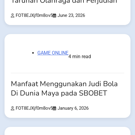
Taruhan Olahraga dan Perjudian
FOT8EJXjf0m8ov5
June 23, 2026
GAME ONLINE
4 min read
Manfaat Menggunakan Judi Bola
Di Dunia Maya pada SBOBET
FOT8EJXjf0m8ov5
January 6, 2026