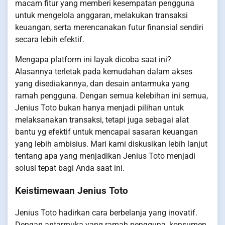
macam fitur yang memberi kesempatan pengguna
untuk mengelola anggaran, melakukan transaksi
keuangan, serta merencanakan futur finansial sendiri
secara lebih efektif.
Mengapa platform ini layak dicoba saat ini?
Alasannya terletak pada kemudahan dalam akses
yang disediakannya, dan desain antarmuka yang
ramah pengguna. Dengan semua kelebihan ini semua,
Jenius Toto bukan hanya menjadi pilihan untuk
melaksanakan transaksi, tetapi juga sebagai alat
bantu yg efektif untuk mencapai sasaran keuangan
yang lebih ambisius. Mari kami diskusikan lebih lanjut
tentang apa yang menjadikan Jenius Toto menjadi
solusi tepat bagi Anda saat ini.
Keistimewaan Jenius Toto
Jenius Toto hadirkan cara berbelanja yang inovatif.
Dengan antarmuka yang ramah pengguna, konsumen