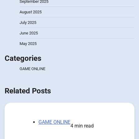
September 2025
August 2025
July 2025
June 2025
May 2025
Categories
GAME ONLINE
Related Posts
GAME ONLINE
4 min read