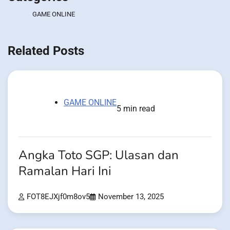
GAME ONLINE
Related Posts
GAME ONLINE
5 min read
Angka Toto SGP: Ulasan dan
Ramalan Hari Ini
FOT8EJXjf0m8ov5
November 13, 2025