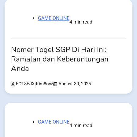
GAME ONLINE
4 min read
Nomer Togel SGP Di Hari Ini:
Ramalan dan Keberuntungan
Anda
FOT8EJXjf0m8ov5
August 30, 2025
GAME ONLINE
4 min read