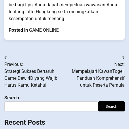
berbagi tips, Anda dapat memperluas wawasan Anda
tentang lotto Hongkong serta meningkatkan
kesempatan untuk menang.
Posted in
GAME ONLINE
Post
Previous:
Next:
navigation
Strategi Sukses Bertaruh
Mempelajari KawanTogel:
Game Dewi4D yang Wajib
Panduan Komprehensif
Harus Kamu Ketahui
untuk Peserta Pemula
Search
Search
Recent Posts