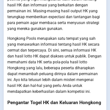
hasil HK dan informasi yang berkaitan dengan
permainan ini. Masing-masing hasil output HK yang
terungkap memberikan expectasi dan tantangan bagi
para pemain agar membaca serta menyusun strategi
yang mereka gunakan gunakan.
Hongkong Pools merupakan satu tempat yang sah
yang menawarkan informasi tentang hasil HK secara
cermat dan terpercaya. Di sini, semua informasi HK
dan hasil lotto HK dapat diakses untuk publik. Dengan
memahami data HK serta pola-pola hasil lotto
Hongkong yang lalu, beberapa peserta diharapkan
dapat menambah peluang dirinya dalam permainan
ini. Ayo kita telusuri lebih dalam misteri mengenai
hasil HK dan hal-hal yang perlu Anda untuk
mendapatkan keberhasilan dalam kompetisi ini.
Pengantar Togel HK dan Keluaran Hongkong