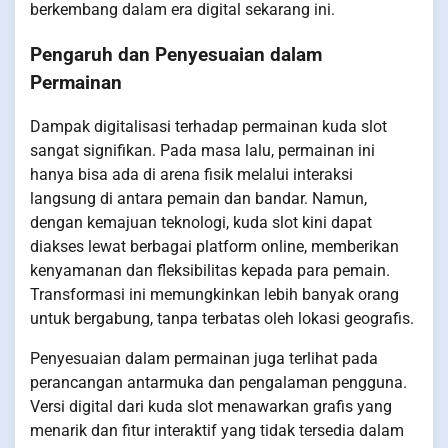
berkembang dalam era digital sekarang ini.
Pengaruh dan Penyesuaian dalam
Permainan
Dampak digitalisasi terhadap permainan kuda slot
sangat signifikan. Pada masa lalu, permainan ini
hanya bisa ada di arena fisik melalui interaksi
langsung di antara pemain dan bandar. Namun,
dengan kemajuan teknologi, kuda slot kini dapat
diakses lewat berbagai platform online, memberikan
kenyamanan dan fleksibilitas kepada para pemain.
Transformasi ini memungkinkan lebih banyak orang
untuk bergabung, tanpa terbatas oleh lokasi geografis.
Penyesuaian dalam permainan juga terlihat pada
perancangan antarmuka dan pengalaman pengguna.
Versi digital dari kuda slot menawarkan grafis yang
menarik dan fitur interaktif yang tidak tersedia dalam