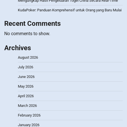
Mengungkap Hasil Pengeluaran Togel China Secara Real-Time
KudaPoker: Panduan Komprehensif untuk Orang yang Baru Mulai
Recent Comments
No comments to show.
Archives
August 2026
July 2026
June 2026
May 2026
April 2026
March 2026
February 2026
January 2026