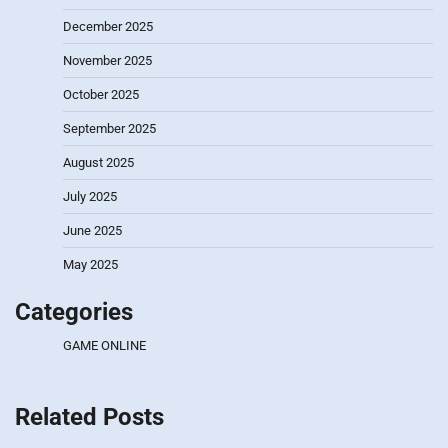
December 2025
November 2025
October 2025
September 2025
August 2025
July 2025
June 2025
May 2025
Categories
GAME ONLINE
Related Posts