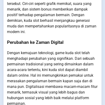
tersebut. Ciri-ciri seperti grafik memikat, suara yang
menarik, dan sistem bonus memberikan dampak
positif terhadap pengalaman bermain. Dengan
demikian, kuda slot berhasil menjangkau generasi
muda dan mempertahankan popularitasnya di zaman
modern ini.
Perubahan ke Zaman Digital
Dengan kemajuan teknologi, game kuda slot telah
menghadapi perubahan yang signifikan. Dari sebuah
permainan tradisional yang sering dimainkan dalam
acara-acara tertentu, kini kuda slot dapat diambil
dalam online. Hal ini memungkinkan pemakai untuk
merasakan pengalaman bermain kapan saja dan di
mana pun. Digitalisasi membawa macam-macam fitur
menarik, termasuk visual yang lebih bagus dan
hubungan sosial yang lebih baik melalui platform
permainan.