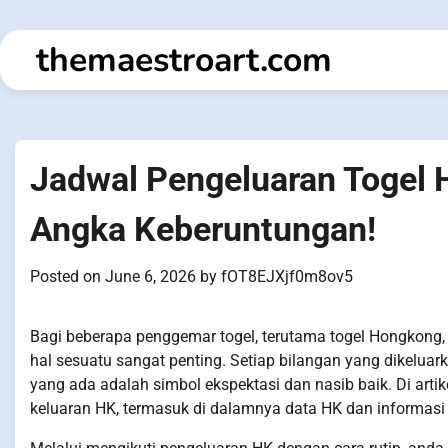
Skip
to
themaestroart.com
content
Jadwal Pengeluaran Togel 
Angka Keberuntungan!
Posted on
June 6, 2026
by
fOT8EJXjf0m8ov5
Bagi beberapa penggemar togel, terutama togel Hongkong,
hal sesuatu sangat penting. Setiap bilangan yang dikeluar
yang ada adalah simbol ekspektasi dan nasib baik. Di ar
keluaran HK, termasuk di dalamnya data HK dan informasi 