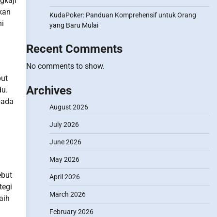
gkaji
kan
KudaPoker: Panduan Komprehensif untuk Orang
hi
yang Baru Mulai
Recent Comments
No comments to show.
but
Archives
du.
pada
August 2026
July 2026
June 2026
n
May 2026
ebut
April 2026
tegi
March 2026
aih
February 2026