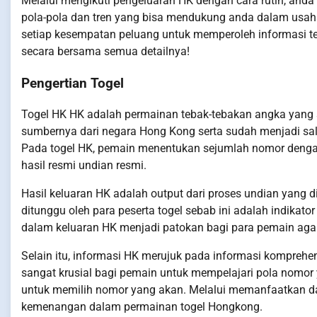
Melalui mengikuti pengeluaran HK dengan cara rutin, anda
pola-pola dan tren yang bisa mendukung anda dalam usah
setiap kesempatan peluang untuk memperoleh informasi ter
secara bersama semua detailnya!
Pengertian Togel
Togel HK HK adalah permainan tebak-tebakan angka yang 
sumbernya dari negara Hong Kong serta sudah menjadi sala
Pada togel HK, pemain menentukan sejumlah nomor denga
hasil resmi undian resmi.
Hasil keluaran HK adalah output dari proses undian yang d
ditunggu oleh para peserta togel sebab ini adalah indik
dalam keluaran HK menjadi patokan bagi para pemain agar
Selain itu, informasi HK merujuk pada informasi komprehens
sangat krusial bagi pemain untuk mempelajari pola nomor 
untuk memilih nomor yang akan. Melalui memanfaatkan d
kemenangan dalam permainan togel Hongkong.