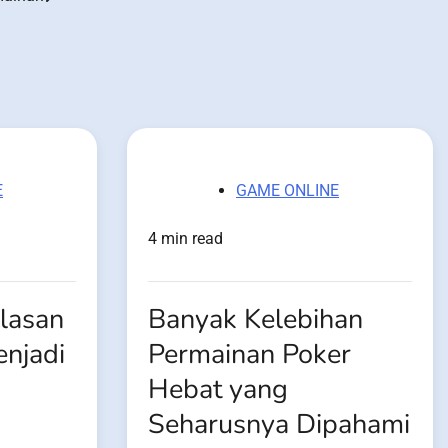
E
GAME ONLINE
4 min read
Alasan
Banyak Kelebihan
njadi
Permainan Poker
Hebat yang
Seharusnya Dipahami