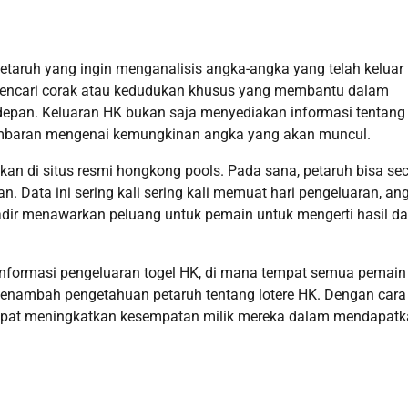
petaruh yang ingin menganalisis angka-angka yang telah keluar
t mencari corak atau kedudukan khusus yang membantu dalam
epan. Keluaran HK bukan saja menyediakan informasi tentang
ambaran mengenai kemungkinan angka yang akan muncul.
kan di situs resmi hongkong pools. Pada sana, petaruh bisa se
 Data ini sering kali sering kali memuat hari pengeluaran, an
hadir menawarkan peluang untuk pemain untuk mengerti hasil d
informasi pengeluaran togel HK, di mana tempat semua pemain
ng menambah pengetahuan petaruh tentang lotere HK. Dengan cara
 dapat meningkatkan kesempatan milik mereka dalam mendapat