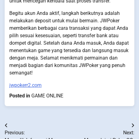
untuk mencegah kendala saat proses transfer.
Begitu akun Anda aktif, langkah berikutnya adalah
melakukan deposit untuk mulai bermain. JWPoker
memberikan berbagai cara transaksi yang dapat Anda
pilih sesuai kesesuaian, seperti transfer bank atau
dompet digital. Setelah dana Anda masuk, Anda dapat
menentukan game yang tersedia dan langsung masuk
dengan meja. Selamat menikmati permainan dan
menjadi bagian dari komunitas JWPoker yang penuh
semangat!
jwpokerr2.com
Posted in
GAME ONLINE
Post
Previous:
Next:
navigation