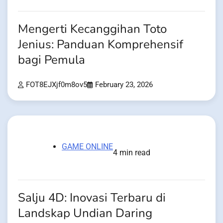
Mengerti Kecanggihan Toto
Jenius: Panduan Komprehensif
bagi Pemula
FOT8EJXjf0m8ov5
February 23, 2026
GAME ONLINE
4 min read
Salju 4D: Inovasi Terbaru di
Landskap Undian Daring