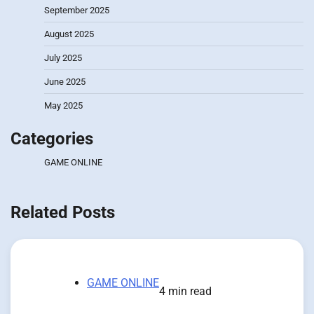
September 2025
August 2025
July 2025
June 2025
May 2025
Categories
GAME ONLINE
Related Posts
GAME ONLINE
4 min read