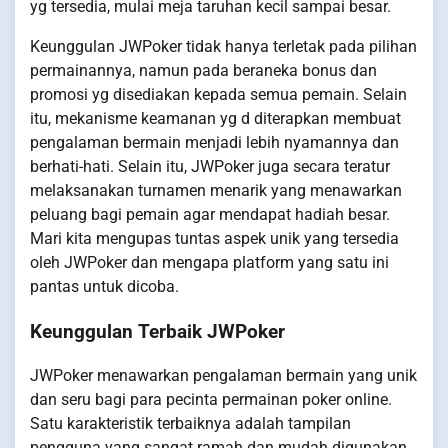
yg tersedia, mulai meja taruhan kecil sampai besar.
Keunggulan JWPoker tidak hanya terletak pada pilihan
permainannya, namun pada beraneka bonus dan
promosi yg disediakan kepada semua pemain. Selain
itu, mekanisme keamanan yg d diterapkan membuat
pengalaman bermain menjadi lebih nyamannya dan
berhati-hati. Selain itu, JWPoker juga secara teratur
melaksanakan turnamen menarik yang menawarkan
peluang bagi pemain agar mendapat hadiah besar.
Mari kita mengupas tuntas aspek unik yang tersedia
oleh JWPoker dan mengapa platform yang satu ini
pantas untuk dicoba.
Keunggulan Terbaik JWPoker
JWPoker menawarkan pengalaman bermain yang unik
dan seru bagi para pecinta permainan poker online.
Satu karakteristik terbaiknya adalah tampilan
pengguna yang sangat ramah dan mudah digunakan.