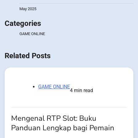
May 2025
Categories
GAME ONLINE
Related Posts
GAME ONLINE
4 min read
Mengenal RTP Slot: Buku
Panduan Lengkap bagi Pemain