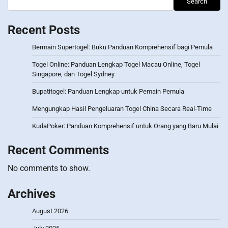
Search
Recent Posts
Bermain Supertogel: Buku Panduan Komprehensif bagi Pemula
Togel Online: Panduan Lengkap Togel Macau Online, Togel
Singapore, dan Togel Sydney
Bupatitogel: Panduan Lengkap untuk Pemain Pemula
Mengungkap Hasil Pengeluaran Togel China Secara Real-Time
KudaPoker: Panduan Komprehensif untuk Orang yang Baru Mulai
Recent Comments
No comments to show.
Archives
August 2026