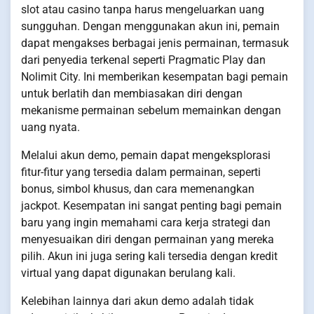
slot atau casino tanpa harus mengeluarkan uang
sungguhan. Dengan menggunakan akun ini, pemain
dapat mengakses berbagai jenis permainan, termasuk
dari penyedia terkenal seperti Pragmatic Play dan
Nolimit City. Ini memberikan kesempatan bagi pemain
untuk berlatih dan membiasakan diri dengan
mekanisme permainan sebelum memainkan dengan
uang nyata.
Melalui akun demo, pemain dapat mengeksplorasi
fitur-fitur yang tersedia dalam permainan, seperti
bonus, simbol khusus, dan cara memenangkan
jackpot. Kesempatan ini sangat penting bagi pemain
baru yang ingin memahami cara kerja strategi dan
menyesuaikan diri dengan permainan yang mereka
pilih. Akun ini juga sering kali tersedia dengan kredit
virtual yang dapat digunakan berulang kali.
Kelebihan lainnya dari akun demo adalah tidak