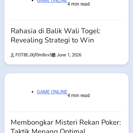
GAME ONLINE
4 min read
Rahasia di Balik Wali Togel:
Revealing Strategi to Win
FOT8EJXjf0m8ov5
June 1, 2026
GAME ONLINE
4 min read
Membongkar Misteri Rekan Poker:
Taktik Menang Optimal