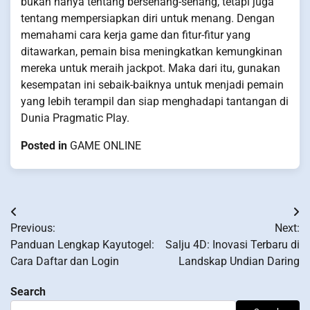
bukan hanya tentang bersenang-senang, tetapi juga
tentang mempersiapkan diri untuk menang. Dengan
memahami cara kerja game dan fitur-fitur yang
ditawarkan, pemain bisa meningkatkan kemungkinan
mereka untuk meraih jackpot. Maka dari itu, gunakan
kesempatan ini sebaik-baiknya untuk menjadi pemain
yang lebih terampil dan siap menghadapi tantangan di
Dunia Pragmatic Play.
Posted in
GAME ONLINE
Post
Previous:
Next:
navigation
Panduan Lengkap Kayutogel:
Salju 4D: Inovasi Terbaru di
Cara Daftar dan Login
Landskap Undian Daring
Search