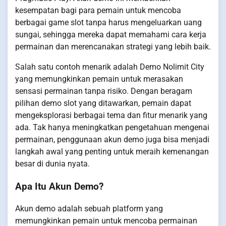
kesempatan bagi para pemain untuk mencoba
berbagai game slot tanpa harus mengeluarkan uang
sungai, sehingga mereka dapat memahami cara kerja
permainan dan merencanakan strategi yang lebih baik.
Salah satu contoh menarik adalah Demo Nolimit City
yang memungkinkan pemain untuk merasakan
sensasi permainan tanpa risiko. Dengan beragam
pilihan demo slot yang ditawarkan, pemain dapat
mengeksplorasi berbagai tema dan fitur menarik yang
ada. Tak hanya meningkatkan pengetahuan mengenai
permainan, penggunaan akun demo juga bisa menjadi
langkah awal yang penting untuk meraih kemenangan
besar di dunia nyata.
Apa Itu Akun Demo?
Akun demo adalah sebuah platform yang
memungkinkan pemain untuk mencoba permainan