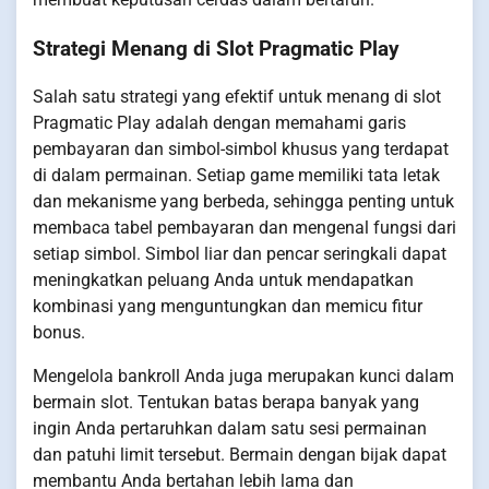
Strategi Menang di Slot Pragmatic Play
Salah satu strategi yang efektif untuk menang di slot
Pragmatic Play adalah dengan memahami garis
pembayaran dan simbol-simbol khusus yang terdapat
di dalam permainan. Setiap game memiliki tata letak
dan mekanisme yang berbeda, sehingga penting untuk
membaca tabel pembayaran dan mengenal fungsi dari
setiap simbol. Simbol liar dan pencar seringkali dapat
meningkatkan peluang Anda untuk mendapatkan
kombinasi yang menguntungkan dan memicu fitur
bonus.
Mengelola bankroll Anda juga merupakan kunci dalam
bermain slot. Tentukan batas berapa banyak yang
ingin Anda pertaruhkan dalam satu sesi permainan
dan patuhi limit tersebut. Bermain dengan bijak dapat
membantu Anda bertahan lebih lama dan