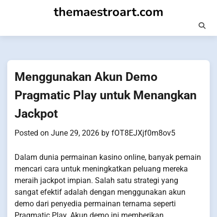
Skip
themaestroart.com
to
content
Menggunakan Akun Demo
Pragmatic Play untuk Menangkan
Jackpot
Posted on
June 29, 2026
by
fOT8EJXjf0m8ov5
Dalam dunia permainan kasino online, banyak pemain
mencari cara untuk meningkatkan peluang mereka
meraih jackpot impian. Salah satu strategi yang
sangat efektif adalah dengan menggunakan akun
demo dari penyedia permainan ternama seperti
Pragmatic Play. Akun demo ini memberikan