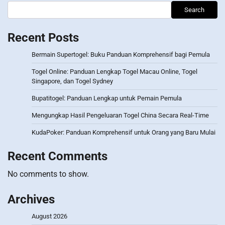
Search
Recent Posts
Bermain Supertogel: Buku Panduan Komprehensif bagi Pemula
Togel Online: Panduan Lengkap Togel Macau Online, Togel
Singapore, dan Togel Sydney
Bupatitogel: Panduan Lengkap untuk Pemain Pemula
Mengungkap Hasil Pengeluaran Togel China Secara Real-Time
KudaPoker: Panduan Komprehensif untuk Orang yang Baru Mulai
Recent Comments
No comments to show.
Archives
August 2026