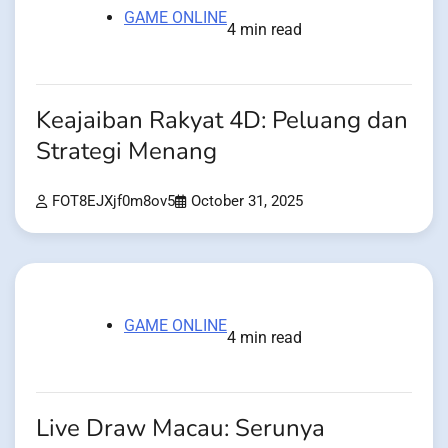
GAME ONLINE
4 min read
Keajaiban Rakyat 4D: Peluang dan
Strategi Menang
FOT8EJXjf0m8ov5
October 31, 2025
GAME ONLINE
4 min read
Live Draw Macau: Serunya