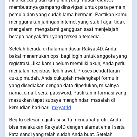
membuatnya gampang dinavigasi untuk para pemain
pemula dan yang sudah lama bermain. Pastikan kamu
menggunakan jaringan internet yang stabil agar tidak
mengalami mengalami gangguan saat menjelajahi
berapa banyak fitur yang tersedia tersedia.
Setelah berada di halaman dasar Rakyat4D, Anda
bakal menemukan opsi bagi login untuk anggota yang
registrasi. Jika kamu belum memiliki akun, Anda perlu
menjalani registrasi lebih awal. Proses pendaftaran
cukup mudah. Anda cukuplah melengkapi formulir
yang disediakan dengan data diperlukan, misalnya
nama, email, serta password. Pastikan informasi yang
masukkan tepat supaya menghindari masalah di
kemudian hari-hari.
rakyat4d
Begitu selesai registrasi serta mendapat profil, Anda
bisa melakukan Rakyat4D dengan alamat email serta
kata sandi yang telah sudah Anda buat. Setelah