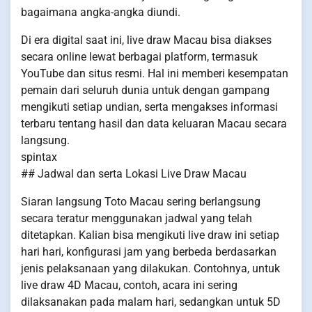
bagaimana angka-angka diundi.
Di era digital saat ini, live draw Macau bisa diakses
secara online lewat berbagai platform, termasuk
YouTube dan situs resmi. Hal ini memberi kesempatan
pemain dari seluruh dunia untuk dengan gampang
mengikuti setiap undian, serta mengakses informasi
terbaru tentang hasil dan data keluaran Macau secara
langsung.
spintax
## Jadwal dan serta Lokasi Live Draw Macau
Siaran langsung Toto Macau sering berlangsung
secara teratur menggunakan jadwal yang telah
ditetapkan. Kalian bisa mengikuti live draw ini setiap
hari hari, konfigurasi jam yang berbeda berdasarkan
jenis pelaksanaan yang dilakukan. Contohnya, untuk
live draw 4D Macau, contoh, acara ini sering
dilaksanakan pada malam hari, sedangkan untuk 5D