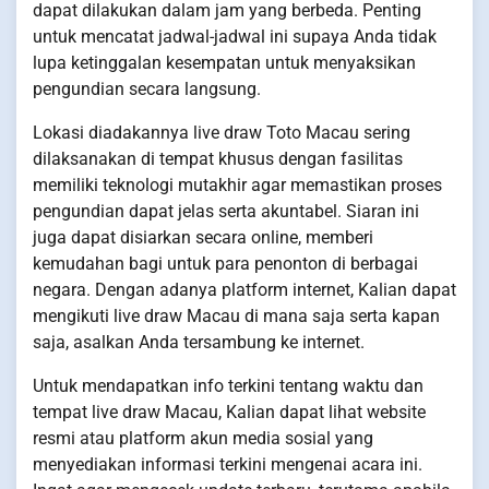
dapat dilakukan dalam jam yang berbeda. Penting
untuk mencatat jadwal-jadwal ini supaya Anda tidak
lupa ketinggalan kesempatan untuk menyaksikan
pengundian secara langsung.
Lokasi diadakannya live draw Toto Macau sering
dilaksanakan di tempat khusus dengan fasilitas
memiliki teknologi mutakhir agar memastikan proses
pengundian dapat jelas serta akuntabel. Siaran ini
juga dapat disiarkan secara online, memberi
kemudahan bagi untuk para penonton di berbagai
negara. Dengan adanya platform internet, Kalian dapat
mengikuti live draw Macau di mana saja serta kapan
saja, asalkan Anda tersambung ke internet.
Untuk mendapatkan info terkini tentang waktu dan
tempat live draw Macau, Kalian dapat lihat website
resmi atau platform akun media sosial yang
menyediakan informasi terkini mengenai acara ini.