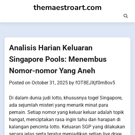
Skip
themaestroart.com
to
content
Analisis Harian Keluaran
Singapore Pools: Menembus
Nomor-nomor Yang Aneh
Posted on
October 31, 2025
by
fOT8EJXjf0m8ov5
Di dalam dunia judi lotto, khususnya togel Singapore,
ada sejumlah misteri yang menarik minat para
pemain. Setiap nomor yang keluar keluar adalah topik
hangat, menciptakan rasa ingin tahu dan harapan di
kalangan pencinta lotto. Keluaran SGP yang dilakukan
secara jelas serta teratur menjadikan setiap live draw