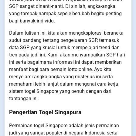
SGP sangat dinanti-nanti. Di sinilah, angka-angka
yang tampak nampak sepele berubah begitu penting
bagi banyak individu.
Dalam tulisan ini, kita akan mengeksplorasi beraneka
sudut pandang tentang pengeluaran SGP, termasuk
data SGP yang krusial untuk mempelajari trend dan
tren pada judi ini. Kami akan menyampaikan SGP hari
ini serta bagaimana informasi ini dapat memberikan
manfaat bagi para pemain lotto online. Ayo kita
menyelami angka-angka yang misterius ini serta
memahami lebih lanjut dalam mengenai cara kerja
sistem togel Singapore yang penuh dengan dari
tantangan ini.
Pengertian Togel Singapura
Permainan togel Singapore adalah jenis permainan
judi yang sangat populer di negara Indonesia serta