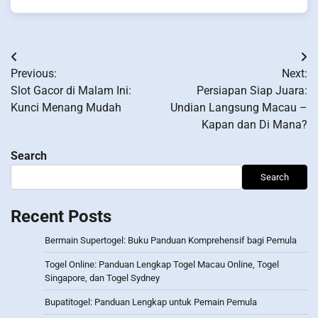
Post
Previous:
Next:
navigation
Slot Gacor di Malam Ini:
Persiapan Siap Juara:
Kunci Menang Mudah
Undian Langsung Macau –
Kapan dan Di Mana?
Search
Search
Recent Posts
Bermain Supertogel: Buku Panduan Komprehensif bagi Pemula
Togel Online: Panduan Lengkap Togel Macau Online, Togel
Singapore, dan Togel Sydney
Bupatitogel: Panduan Lengkap untuk Pemain Pemula