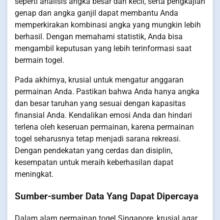
seperti analisis angka besar dan kecil, serta pengkajian
genap dan angka ganjil dapat membantu Anda
memperkirakan kombinasi angka yang mungkin lebih
berhasil. Dengan memahami statistik, Anda bisa
mengambil keputusan yang lebih terinformasi saat
bermain togel.
Pada akhirnya, krusial untuk mengatur anggaran
permainan Anda. Pastikan bahwa Anda hanya angka
dan besar taruhan yang sesuai dengan kapasitas
finansial Anda. Kendalikan emosi Anda dan hindari
terlena oleh keseruan permainan, karena permainan
togel seharusnya tetap menjadi sarana rekreasi.
Dengan pendekatan yang cerdas dan disiplin,
kesempatan untuk meraih keberhasilan dapat
meningkat.
Sumber-sumber Data Yang Dapat Dipercaya
Dalam alam permainan togel Singapore, krusial agar