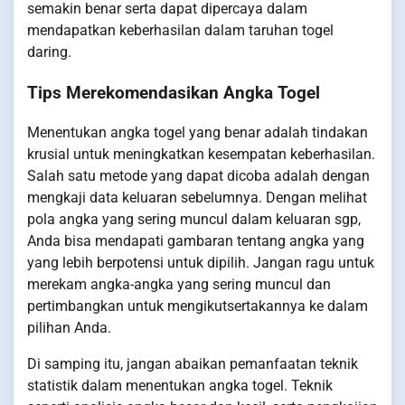
semakin benar serta dapat dipercaya dalam
mendapatkan keberhasilan dalam taruhan togel
daring.
Tips Merekomendasikan Angka Togel
Menentukan angka togel yang benar adalah tindakan
krusial untuk meningkatkan kesempatan keberhasilan.
Salah satu metode yang dapat dicoba adalah dengan
mengkaji data keluaran sebelumnya. Dengan melihat
pola angka yang sering muncul dalam keluaran sgp,
Anda bisa mendapati gambaran tentang angka yang
yang lebih berpotensi untuk dipilih. Jangan ragu untuk
merekam angka-angka yang sering muncul dan
pertimbangkan untuk mengikutsertakannya ke dalam
pilihan Anda.
Di samping itu, jangan abaikan pemanfaatan teknik
statistik dalam menentukan angka togel. Teknik