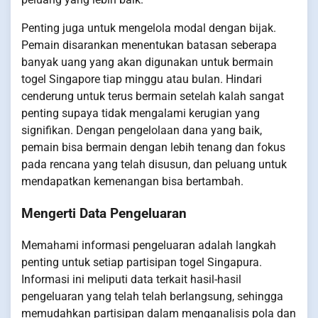
Penting juga untuk mengelola modal dengan bijak.
Pemain disarankan menentukan batasan seberapa
banyak uang yang akan digunakan untuk bermain
togel Singapore tiap minggu atau bulan. Hindari
cenderung untuk terus bermain setelah kalah sangat
penting supaya tidak mengalami kerugian yang
signifikan. Dengan pengelolaan dana yang baik,
pemain bisa bermain dengan lebih tenang dan fokus
pada rencana yang telah disusun, dan peluang untuk
mendapatkan kemenangan bisa bertambah.
Mengerti Data Pengeluaran
Memahami informasi pengeluaran adalah langkah
penting untuk setiap partisipan togel Singapura.
Informasi ini meliputi data terkait hasil-hasil
pengeluaran yang telah telah berlangsung, sehingga
memudahkan partisipan dalam menganalisis pola dan