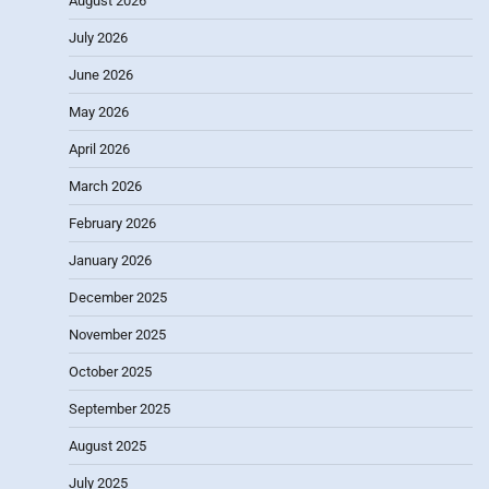
August 2026
July 2026
June 2026
May 2026
April 2026
March 2026
February 2026
January 2026
December 2025
November 2025
October 2025
September 2025
August 2025
July 2025