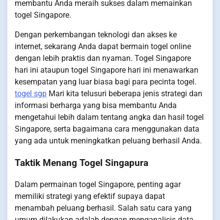
membantu Anda meraih sukses dalam memainkan
togel Singapore.
Dengan perkembangan teknologi dan akses ke
internet, sekarang Anda dapat bermain togel online
dengan lebih praktis dan nyaman. Togel Singapore
hari ini ataupun togel Singapore hari ini menawarkan
kesempatan yang luar biasa bagi para pecinta togel.
togel sgp
Mari kita telusuri beberapa jenis strategi dan
informasi berharga yang bisa membantu Anda
mengetahui lebih dalam tentang angka dan hasil togel
Singapore, serta bagaimana cara menggunakan data
yang ada untuk meningkatkan peluang berhasil Anda.
Taktik Menang Togel Singapura
Dalam permainan togel Singapore, penting agar
memiliki strategi yang efektif supaya dapat
menambah peluang berhasil. Salah satu cara yang
umum dilakukan adalah dengan menganalisis data