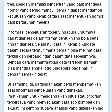
tren. Dengan memiliki pengertian yang baik mengenai
nomor yang sering muncul, pemain dapat mengambil
keputusan yang kerap cerdas saat menentukan nomor
bagi pertaruhan mereka.
Informasi pengeluaran togel Singapura umumnya
dapat diakses dalam format bentuk yang pola serta
ringan diakses. Selain itu, data ini kerap di-update
dalam secara teratur, maka pemain bisa melihat data
terkini dan perbandingan dalam data sebelumnya.
Dengan cara memanfaatkan data tersebut, pemain
bisa mengira angka lotto Singapura pada hari ini
dengan semakin tepat.
Di samping itu, partisipan akan perlu memperhatikan
asal informasi pengeluaran yang gunakan.
Pastikanlah untuk mengandalkan situs atau program
terpercaya yang menyediakan data sgp komplet dan
akurat. Ini penting supaya analisis yang dikerjakan jadi