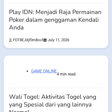
Play IDN: Menjadi Raja Permainan
Poker dalam genggaman Kendali
Anda
FOT8EJXjf0m8ov5
July 11, 2026
GAME ONLINE
4 min read
Wali Togel: Aktivitas Togel yang
yang Spesial dari yang lainnya