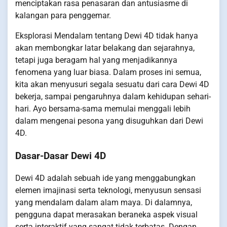
menciptakan rasa penasaran dan antusiasme di
kalangan para penggemar.
Eksplorasi Mendalam tentang Dewi 4D tidak hanya
akan membongkar latar belakang dan sejarahnya,
tetapi juga beragam hal yang menjadikannya
fenomena yang luar biasa. Dalam proses ini semua,
kita akan menyusuri segala sesuatu dari cara Dewi 4D
bekerja, sampai pengaruhnya dalam kehidupan sehari-
hari. Ayo bersama-sama memulai menggali lebih
dalam mengenai pesona yang disuguhkan dari Dewi
4D.
Dasar-Dasar Dewi 4D
Dewi 4D adalah sebuah ide yang menggabungkan
elemen imajinasi serta teknologi, menyusun sensasi
yang mendalam dalam alam maya. Di dalamnya,
pengguna dapat merasakan beraneka aspek visual
serta interaktif yang sangat tidak terbatas. Dengan