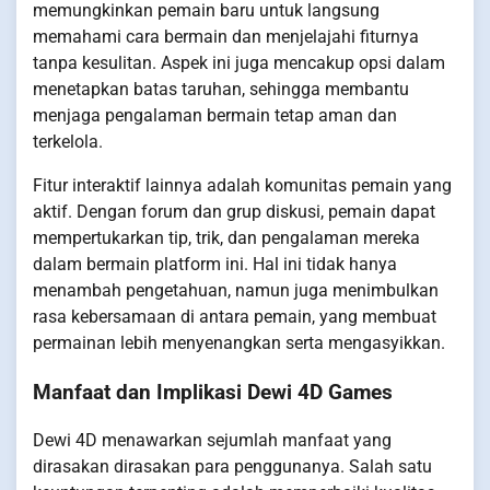
memungkinkan pemain baru untuk langsung
memahami cara bermain dan menjelajahi fiturnya
tanpa kesulitan. Aspek ini juga mencakup opsi dalam
menetapkan batas taruhan, sehingga membantu
menjaga pengalaman bermain tetap aman dan
terkelola.
Fitur interaktif lainnya adalah komunitas pemain yang
aktif. Dengan forum dan grup diskusi, pemain dapat
mempertukarkan tip, trik, dan pengalaman mereka
dalam bermain platform ini. Hal ini tidak hanya
menambah pengetahuan, namun juga menimbulkan
rasa kebersamaan di antara pemain, yang membuat
permainan lebih menyenangkan serta mengasyikkan.
Manfaat dan Implikasi Dewi 4D Games
Dewi 4D menawarkan sejumlah manfaat yang
dirasakan dirasakan para penggunanya. Salah satu