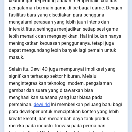
keuntungan terpenting adalah memperbaiki kualitas
pengalaman bermain game di berbagai game. Dengan
fasilitas baru yang disediakan para pengguna
mengalami perasaan yang lebih jauh intens dan
interaktifitas, sehingga menjadikan setiap sesi game
lebih menarik dan mengasyikkan. Hal ini bukan hanya
meningkatkan kepuasan penggunanya, tetapi juga
dapat mengundang lebih banyak lagi pemain untuk
masuk.
Selain itu, Dewi 4D juga mempunyai implikasi yang
signifikan terhadap sektor hiburan. Melalui
mengintegrasikan teknologi modern, pengalaman
gambar dan suara yang ditawarkan bisa
menghasilkan suasana yang luar biasa pada
permainan.
dewi 4d
Ini memberikan peluang baru bagi
para developer untuk menciptakan konten yang lebih
kreatif kreatif, dan menambah daya tarik produk
mereka pada industri. Inovasi pada permainan