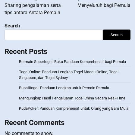
Sharing pengalaman serta
Menyeluruh bagi Pemula
tips antara Antara Pemain
Search
Search
Recent Posts
Bermain Supertogel: Buku Panduan Komprehensif bagi Pemula
Togel Online: Panduan Lengkap Togel Macau Online, Togel
Singapore, dan Togel Sydney
Bupatitogel: Panduan Lengkap untuk Pemain Pemula
Mengungkap Hasil Pengeluaran Togel China Secara Real-Time
KudaPoker: Panduan Komprehensif untuk Orang yang Baru Mulai
Recent Comments
No comments to show.