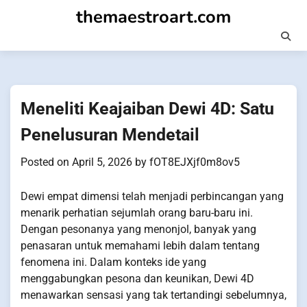
Skip
themaestroart.com
to
content
Meneliti Keajaiban Dewi 4D: Satu
Penelusuran Mendetail
Posted on
April 5, 2026
by
fOT8EJXjf0m8ov5
Dewi empat dimensi telah menjadi perbincangan yang
menarik perhatian sejumlah orang baru-baru ini.
Dengan pesonanya yang menonjol, banyak yang
penasaran untuk memahami lebih dalam tentang
fenomena ini. Dalam konteks ide yang
menggabungkan pesona dan keunikan, Dewi 4D
menawarkan sensasi yang tak tertandingi sebelumnya,