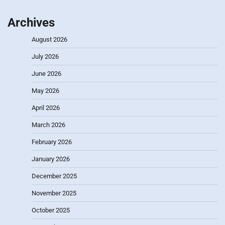
Archives
August 2026
July 2026
June 2026
May 2026
April 2026
March 2026
February 2026
January 2026
December 2025
November 2025
October 2025