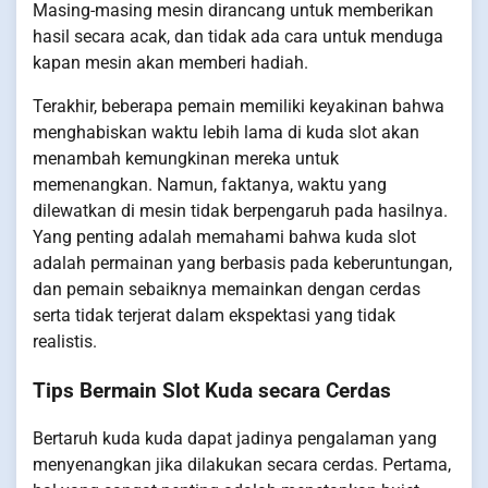
Masing-masing mesin dirancang untuk memberikan
hasil secara acak, dan tidak ada cara untuk menduga
kapan mesin akan memberi hadiah.
Terakhir, beberapa pemain memiliki keyakinan bahwa
menghabiskan waktu lebih lama di kuda slot akan
menambah kemungkinan mereka untuk
memenangkan. Namun, faktanya, waktu yang
dilewatkan di mesin tidak berpengaruh pada hasilnya.
Yang penting adalah memahami bahwa kuda slot
adalah permainan yang berbasis pada keberuntungan,
dan pemain sebaiknya memainkan dengan cerdas
serta tidak terjerat dalam ekspektasi yang tidak
realistis.
Tips Bermain Slot Kuda secara Cerdas
Bertaruh kuda kuda dapat jadinya pengalaman yang
menyenangkan jika dilakukan secara cerdas. Pertama,