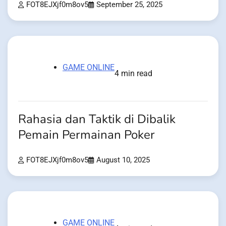
FOT8EJXjf0m8ov5
September 25, 2025
GAME ONLINE
4 min read
Rahasia dan Taktik di Dibalik
Pemain Permainan Poker
FOT8EJXjf0m8ov5
August 10, 2025
GAME ONLINE