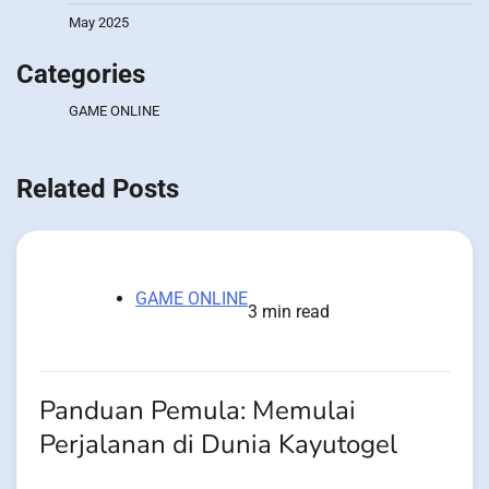
May 2025
Categories
GAME ONLINE
Related Posts
GAME ONLINE
3 min read
Panduan Pemula: Memulai
Perjalanan di Dunia Kayutogel