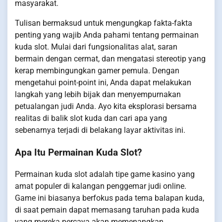
masyarakat.
Tulisan bermaksud untuk mengungkap fakta-fakta
penting yang wajib Anda pahami tentang permainan
kuda slot. Mulai dari fungsionalitas alat, saran
bermain dengan cermat, dan mengatasi stereotip yang
kerap membingungkan gamer pemula. Dengan
mengetahui point-point ini, Anda dapat melakukan
langkah yang lebih bijak dan menyempurnakan
petualangan judi Anda. Ayo kita eksplorasi bersama
realitas di balik slot kuda dan cari apa yang
sebenarnya terjadi di belakang layar aktivitas ini.
Apa Itu Permainan Kuda Slot?
Permainan kuda slot adalah tipe game kasino yang
amat populer di kalangan penggemar judi online.
Game ini biasanya berfokus pada tema balapan kuda,
di saat pemain dapat memasang taruhan pada kuda
yang mereka percaya akan memenangkan