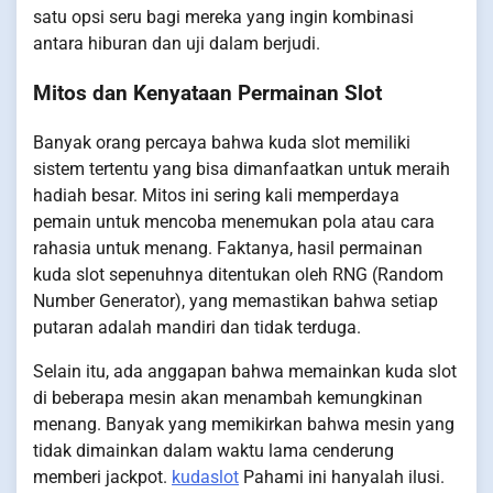
satu opsi seru bagi mereka yang ingin kombinasi
antara hiburan dan uji dalam berjudi.
Mitos dan Kenyataan Permainan Slot
Banyak orang percaya bahwa kuda slot memiliki
sistem tertentu yang bisa dimanfaatkan untuk meraih
hadiah besar. Mitos ini sering kali memperdaya
pemain untuk mencoba menemukan pola atau cara
rahasia untuk menang. Faktanya, hasil permainan
kuda slot sepenuhnya ditentukan oleh RNG (Random
Number Generator), yang memastikan bahwa setiap
putaran adalah mandiri dan tidak terduga.
Selain itu, ada anggapan bahwa memainkan kuda slot
di beberapa mesin akan menambah kemungkinan
menang. Banyak yang memikirkan bahwa mesin yang
tidak dimainkan dalam waktu lama cenderung
memberi jackpot.
kudaslot
Pahami ini hanyalah ilusi.