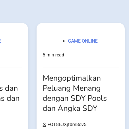
E
GAME ONLINE
5 min read
Mengoptimalkan
s dan
Peluang Menang
as dan
dengan SDY Pools
dan Angka SDY
FOT8EJXjf0m8ov5