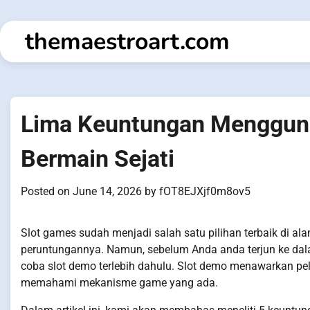
Skip
to
themaestroart.com
content
Lima Keuntungan Menggun
Bermain Sejati
Posted on
June 14, 2026
by
fOT8EJXjf0m8ov5
Slot games sudah menjadi salah satu pilihan terbaik di al
peruntungannya. Namun, sebelum Anda anda terjun ke da
coba slot demo terlebih dahulu. Slot demo menawarkan pel
memahami mekanisme game yang ada.