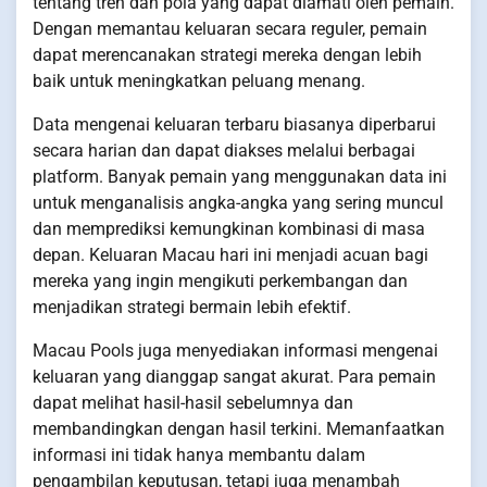
tentang tren dan pola yang dapat diamati oleh pemain.
Dengan memantau keluaran secara reguler, pemain
dapat merencanakan strategi mereka dengan lebih
baik untuk meningkatkan peluang menang.
Data mengenai keluaran terbaru biasanya diperbarui
secara harian dan dapat diakses melalui berbagai
platform. Banyak pemain yang menggunakan data ini
untuk menganalisis angka-angka yang sering muncul
dan memprediksi kemungkinan kombinasi di masa
depan. Keluaran Macau hari ini menjadi acuan bagi
mereka yang ingin mengikuti perkembangan dan
menjadikan strategi bermain lebih efektif.
Macau Pools juga menyediakan informasi mengenai
keluaran yang dianggap sangat akurat. Para pemain
dapat melihat hasil-hasil sebelumnya dan
membandingkan dengan hasil terkini. Memanfaatkan
informasi ini tidak hanya membantu dalam
pengambilan keputusan, tetapi juga menambah