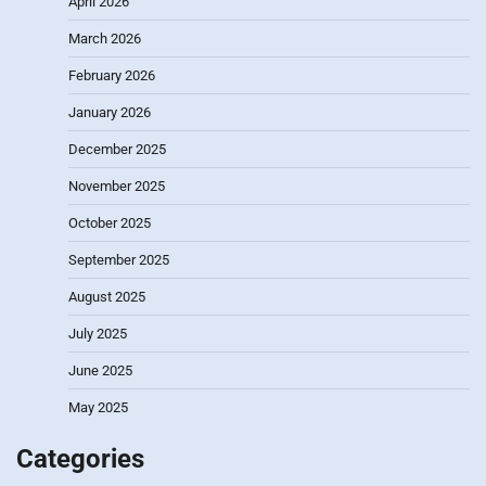
April 2026
March 2026
February 2026
January 2026
December 2025
November 2025
October 2025
September 2025
August 2025
July 2025
June 2025
May 2025
Categories