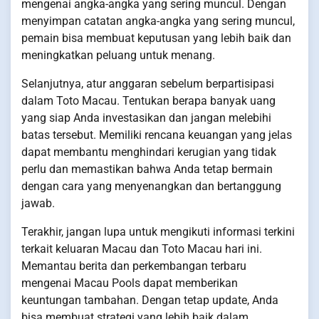
mengenai angka-angka yang sering muncul. Dengan
menyimpan catatan angka-angka yang sering muncul,
pemain bisa membuat keputusan yang lebih baik dan
meningkatkan peluang untuk menang.
Selanjutnya, atur anggaran sebelum berpartisipasi
dalam Toto Macau. Tentukan berapa banyak uang
yang siap Anda investasikan dan jangan melebihi
batas tersebut. Memiliki rencana keuangan yang jelas
dapat membantu menghindari kerugian yang tidak
perlu dan memastikan bahwa Anda tetap bermain
dengan cara yang menyenangkan dan bertanggung
jawab.
Terakhir, jangan lupa untuk mengikuti informasi terkini
terkait keluaran Macau dan Toto Macau hari ini.
Memantau berita dan perkembangan terbaru
mengenai Macau Pools dapat memberikan
keuntungan tambahan. Dengan tetap update, Anda
bisa membuat strategi yang lebih baik dalam